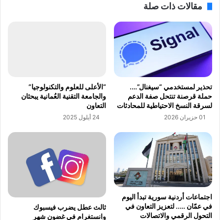
مقالات ذات صلة
ة
ص
ا
ص
ل
ف
أ
ي
خ
ف
ب
ي
ا
س
ر
ب
تحذير لمستخدمي “سيغنال”….
“الأعلى للعلوم والتكنولوجيا”
ع
و
حملة قرصنة تنتحل صفة الدعم
والجامعة التقنية العُمانية يبحثان
ب
ك
لسرقة النسخ الاحتياطية للمحادثات
التعاون
ر
و
01 حزيران 2026
24 أيلول 2025
ا
ا
ل
ن
إ
س
ن
ت
ت
غ
ر
ر
ن
ا
ت
م
اجتماعات أردنية سورية تبدأ اليوم
في عمّان ….. لتعزيز التعاون في
ثالث عطل يضرب فيسبوك
التحول الرقمي والاتصالات
وانستغرام في غضون شهر