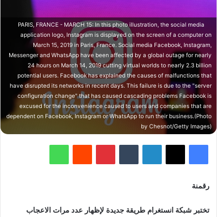
PARIS, FRANCE - MARCH 15: In this photo illustration, the social media
application logo, Instagram is displayed on the screen of a computer on
March 15, 2019 in Paris, France. Social media Facebook, Instagram,
Messenger and WhatsApp have been affected by a global outage for nearly
24 hours on March 14, 2019 cutting virtual worlds to nearly 2.3 billion
potential users. Facebook has explained the causes of malfunctions that
have disrupted its networks in recent days. This failure is due to the "server
configuration change" that has caused cascading problems Facebook is
excused for the inconvenience caused to users and companies that are
dependent on Facebook, Instagram or WhatsApp to run their business.(Photo
by Chesnot/Getty Images)
فيسبوك
‫X
لينكدإن
‏Tumblr
بينتيريست
‏Reddit
واتساب
رقمنة
تختبر شبكة انستغرام طريقة جديدة لإظهار عدد مرات الاعجاب