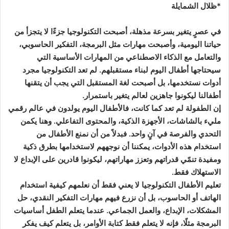
*ظلال الشمايلة
في عصرٍ يتغير بسرعة مذهلة، أصبحت التكنولوجيا جزءًا لا يتجزأ من
حياتنا اليومية، وأصبحت مهارات مثل البرمجة، التفكير الحاسوبي،
والتعامل مع الذكاء الاصطناعي من المهارات الأساسية التي
سيحتاجها أطفال اليوم لبناء مستقبلهم. لم تعد التكنولوجيا مجرد
أدوات نستخدمها، بل أصبحت لغة المستقبل التي يجب أن يتقنها
أطفالنا ليكونوا جاهزين لعالم يتغير باستمرار.
إن الطفولة لم تعد كما كانت، فالأطفال اليوم يولدون في عالم رقمي
مليء بالشاشات، الأجهزة الذكية، والمحتوى التفاعلي. وهنا يكمن
التحدي والفرصة في آنٍ واحد. فبدلاً من أن نمنع الأطفال من
استخدام هذه الأدوات، يمكننا أن نوجههم لاستخدامها بطرق ذكية
ومفيدة تنمّي قدراتهم وتعزز مهاراتهم، ليكونوا قادرين على الإبداع لا
الاستهلاك فقط.
تعليم الأطفال التكنولوجيا لا يعني فقط أن نعلمهم كيفية استخدام
الهاتف أو الحاسوب، بل أن نزرع فيهم مهارات التفكير النقدي، حل
المشكلات، الإبداع، والعمل الجماعي. عندما يتعلم الطفل أساسيات
البرمجة مثلًا، فإنه لا يتعلم فقط كتابة الأوامر، بل يتعلم كيف يفكر