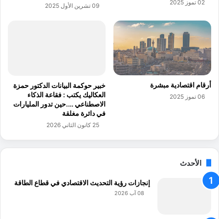
02 تموز 2025
09 تشرين الأول 2025
ل
د
م
م
ي
ا
ل
ن
ل
د
ش
و
ب
ر
ا
ة
أرقام اقتصادية مبشرة
خبير حوكمة البيانات الدكتور حمزة
ب
ت
العكاليك يكتب : فقاعة الذكاء
06 تموز 2025
د
الاصطناعي ….حين تدور المليارات
في دائرة مغلقة
ر
ي
25 كانون الثاني 2026
ب
ي
ة
الأحدث
ح
و
إنجازات رؤية التحديث الاقتصادي في قطاع الطاقة
ل
08 آب 2026
ا
ل
ب