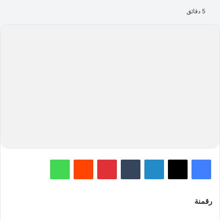
5 دقائق
فيسبوك
‫X
لينكدإن
‏Tumblr
بينتيريست
‏Reddit
واتساب
رقمنة