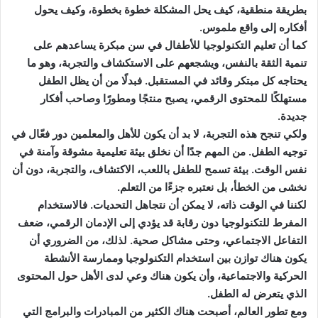
بطريقة منطقية، كيف يحل المشكلة خطوة بخطوة، وكيف يحول
أفكاره إلى واقع ملموس.
كما أن تعليم التكنولوجيا للأطفال في سن مبكرة يساعدهم على
تنمية الثقة بالنفس، ويشجعهم على الاستكشاف والتجربة، وهو ما
يحتاجه كل مبتكر وقائد في المستقبل. فبدلًا من أن يظل الطفل
مستهلكًا للمحتوى الرقمي، يصبح منتجًا ومطورًا وصاحب أفكار
جديدة.
ولكي تنجح هذه التجربة، لا بد أن يكون للأهل والمعلمين دور فعّال في
توجيه الطفل. من المهم جدًا أن نخلق بيئة تعليمية مشوقة وآمنة في
نفس الوقت. بيئة تسمح للطفل باللعب، الاكتشاف، والتجربة، دون أن
نخشى من الخطأ، بل نعتبره جزءًا من التعلم.
لكننا في الوقت ذاته، لا يمكن أن نتجاهل التحديات. فالاستخدام
المفرط للتكنولوجيا دون رقابة قد يؤدي إلى الإدمان الرقمي، ضعف
التفاعل الاجتماعي، وحتى مشاكل صحية. لذلك، من الضروري أن
يكون هناك توازن بين استخدام التكنولوجيا وممارسة الأنشطة
الحركية والاجتماعية، وأن يكون هناك وعي لدى الأهل حول المحتوى
الذي يتعرض له الطفل.
ومع تطور العالم، أصبحت هناك الكثير من المبادرات والبرامج التي