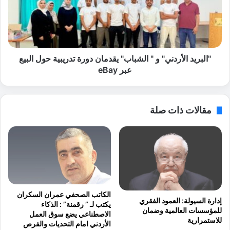
و
ر
ن
ي
ي
د
س
ا
ف
ل
ت
أ
"البريد الأردني" و " الشباب" يقدمان دورة تدريبية حول البيع
ح
ر
عبر eBay
ت
د
ف
ن
ل
ي
مقالات ذات صلة
ا
"
ن
و
ب
"
ا
ا
ل
ل
ي
ش
و
ب
م
ا
الكاتب الصحفي عمران السكران
ا
ب
إدارة السيولة: العمود الفقري
يكتب لـ ” رقمنة” : الذكاء
ل
"
للمؤسسات العالمية وضمان
الاصطناعي يضع سوق العمل
ع
ي
للاستمرارية
الأردني امام التحديات والفرص
ا
ق