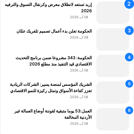
إربد تستعد لانطلاق معرض وكرنفال التسوق والترفيه
ي
2026
ع
ع
08 آب 2026
ب
ر
الحكومة تعلن بدء أعمال تصميم تلفريك عمّان
e
08 آب 2026
B
a
y
الحكومة: 343 مشروعا ضمن برنامج التحديث
الاقتصادي قيد التنفيذ منذ مطلع 2026
08 آب 2026
الشريك المؤسس لمنصة يسير: الشركات الريادية
تعزز كفاءة الأسواق وتمثل ركيزة للنمو الاقتصادي
08 آب 2026
العمل:53 يوما متبقية لقوننة أوضاع العمالة غير
الأردنية المخالفة
08 آب 2026