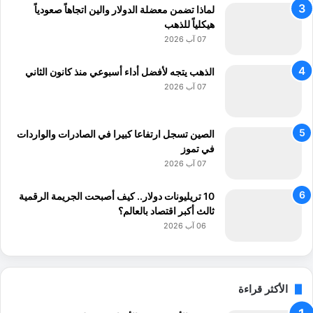
س
لماذا تضمن معضلة الدولار والين اتجاهاً صعودياً
ت
هيكلياً للذهب
ه
07 آب 2026
ل
ا
الذهب يتجه لأفضل أداء أسبوعي منذ كانون الثاني
ك
07 آب 2026
يَّ
ة
ا
الصين تسجل ارتفاعا كبيرا في الصادرات والواردات
ل
في تموز
ع
07 آب 2026
س
ك
ر
10 تريليونات دولار.. كيف أصبحت الجريمة الرقمية
يَّ
ثالث أكبر اقتصاد بالعالم؟
ة
06 آب 2026
الأكثر قراءة