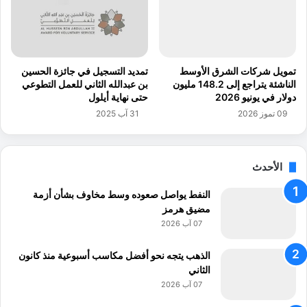
ت
ك
ث
يَّ
م
ة
ر
ا
ي
ل
تمويل شركات الشرق الأوسط
تمديد التسجيل في جائزة الحسين
ن
م
الناشئة يتراجع إلى 148.2 مليون
بن عبدالله الثاني للعمل التطوعي
ا
د
دولار في يونيو 2026
حتى نهاية أيلول
ل
ن
09 تموز 2026
31 آب 2025
ص
يَّ
ن
ة
ا
ب
الأحدث
ع
ا
ي
ل
النفط يواصل صعوده وسط مخاوف بشأن أزمة
ي
م
مضيق هرمز
ن
ؤ
07 آب 2026
سَّ
س
ة
الذهب يتجه نحو أفضل مكاسب أسبوعية منذ كانون
ا
الثاني
ل
07 آب 2026
ا