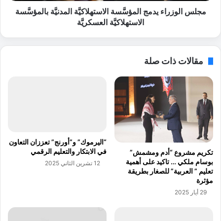
ر
ط
ا
مجلس الوزراء يدمج المؤسَّسة الاستهلاكيَّة المدنيَّة بالمؤسَّسة
ل
ء
الاستهلاكيَّة العسكريَّة
ا
ي
ق
د
م
م
مقالات ذات صلة
ج
ج
ل
ا
س
ل
ل
م
ل
ؤ
ش
سَّ
ر
س
ا
ة
“اليرموك” و”أورنج” تعززان التعاون
ك
ا
في الابتكار والتعليم الرقمي
تكريم مشروع “أدم ومشمش”
ة
ل
بوسام ملكي … تاكيد على أهمية
12 تشرين الثاني 2025
م
ا
تعليم ” العربية” للصغار بطريقة
ع
س
مؤثرة
ا
ت
29 أيار 2025
ل
ه
م
ل
س
ا