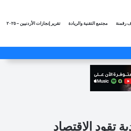
 رقمنة
مجتمع التقنية والريادة
تقرير إنجازات الأردنيين – ٢٠٢٥
‫X
فيسبوك
لينكدإن
‫YouTube
انستقرام
ملخص الموقع RSS
مقال عشوائي
ية تقود الاقتصاد