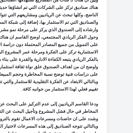
هناك صناديق تركز على الشركات التي تم انشاؤها حديثا 
الناضج، وكلها تبحث عن الرياديين ومشاريعهم التي ت
والصناديق التي تم الاستثمار بها، إضافة إلى شبكة الم
وارشاده إلى الصندوق الذي يركز على مرحلة نمو مشرو
وحول الفكر الريادي المجتمعي، اوضح القاسم ان هناك
على التمويل من جميع المصادر المحتملة دون دراسة ال
الاستثمارية تركز على الفكرة ومرحلة عمر المشروع ال
بالفكر الريادي يتبعه الكفاءة الادارية والقدرة على بنا
واوضح ان من اهداف الصندوق خلق نواة ثقافة استثمارية
على دراسات فنية توضح نسبة المخاطرة وحجم المبيعا
وبالتالي الابتعاد عن الفكرة التقليدية للاستثمار والت
تقييم فعلي لهذا الاستثمار من جوانبه كافة.
ودعا القاسم الرياديين إلى عدم التركيز على البحث عن ا
المخاطر في حال فشل المشروع وتأجيل البحث عن التمويل
وشدد على ان حاضنات ومسرعات الاعمال تقوم بالترويج ل
وبالتالي تتوجه الصناديق إلى هذه المسرعات لاختيار ا