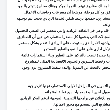
وهناك صناديق تهتم بالنمو المبكر وهناك صناديق تهتم بالنمو
توافق مع كل مرحلة، موضحا أن مسرعات وحاضنات الاعمال
ستشارين، جميعها ترتبط تلتقي لخدمة الريادي بحيث يتم توجيهه
عه.
 قلة وعي في الثقافة الريادية والتي تنحصر في السعي للحصول
مجالات التي يدعمها كل مصدر استثمار، في حين أن الصناديق
ريادي، الامر الذي يستوجب على الريادي التقدم بشكل مستمر
ء هيكل اداري قادر على النمو والتطور المستمر.
 جديدة تنصب بالتركيز على التطور وبناء استثمارات قائمة
ت وخطط التسويق والجدوى الاقتصادية المثلى للمشروع
ي تتلخص بالبحث عن التمويل والبدء بتنفيذ المشروع دون وجود
لتمويل في المراحل الاولى للاستثمار، تجنبا لازدواجية
 لحين البدء بعمليات بيع فعالة لمنتجاته.
لإعلان عن برامجها التدريبية الموجهة لدعم الفكر الريادي
لمشاريع التي تنسجم مع محور اعمالها.