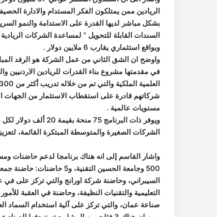
بشكل مباشر لديها القدرة على الاستدامة والنمو السريع
السندات القابلة للتحويل ” لمساعدة الشركات الريادية
وبواقع استثماري يقارب 6 ملايين دولار .
واوضح ان الشق الثاني من عمل الشركة هو الرفد المباشر
في مقدمتها مشروع بناء القدرات للريادين الاردنيين وا
شركاتهم قادرة على استقطاب الاستثمار من الجهات ال
مستويات عالمية .
ويوفر ذات البرنامج 75 
الشركات الصغيرة والمتوسطة المبتكرة القائمة، لتعزيز ق
واشار القاسم إلى انه هناك برنامجا لدعم حاضنات و
500 وجامعة الحسين التقنية، 
السيبراني، وحاضنة شركة اورانج والتي تركز على في عمل
التعليمية والتقنيات النظيفة، وحاضنة في العقبة للأمو
صناعة عمان، والتي تركز على آلية استخدام السماد ال
وبين ان هناك 3 فئات من المشاريع تستهدفها 