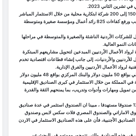
تشرين الثاني 2023.
واوضح أن البنك الدولي يتوقع أن يستثمر الصندوق في 150 إلى 200 شركة ابتكارية محلية من خلال الاستثمار المباشر
وغير المباشر “الصناديق الاستثمارية”، ويعمل على تدريب ورفع كفاءات 825 رائد أعمال ومؤسسة صغيرة ومتوسطة
 للشركات الأردنية الناشئة والصغيرة والمتوسطة في مراحلها
ات النمو العالية.
رواد الأعمال الأردنيين المبدعين لتحويل مشاريعهم المبتكرة
للأردنيين والأردنيات، إلى جانب إنشاء قطاعات اقتصادية تخدم
ة لرواد الأعمال الأردنيين والفرق الإدارية.
واشار إلى أن انشاء الصندوق كان بمساهمة البنك الدولي بواقع 50 مليون دولار والبنك المركزي بواقع 48 مليون دولار
ة في المملكة من خلال الاستثمار في كبرى الصناديق الإقليمية
 من تمويل ومهارات وأدوات وتدريب، بما يمنحهم الثقة والقدرة
واوضح أنه تم الاستثمار للآن في 10 صناديق من اصل 12 صندوقا مستهدفا ، مبينا ان الصندوق استثمر في عدة صناديق
شروق الاماراتي والصندوق المصري فلات سكس لابس وصندوق
صناديق الأجنبية، فأن على هذه الصناديق الاستثمار في الاردن
وق استثمر حوالي 37 مليون دولار ، في هذه الصناديق والتي تتمحور مهمتهم في البحث عن