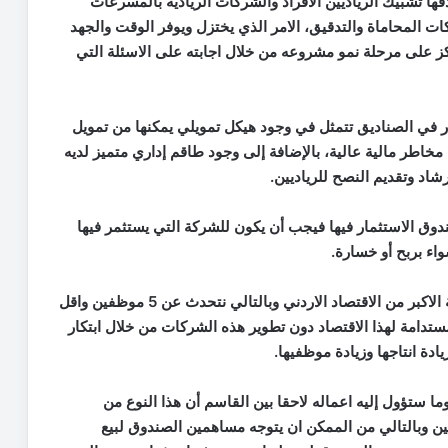
فها تشبيك الرياديين الافراد والشركات الريادية بالمسرعات
المحاماة والتدقيق، الامر الذي يختزل ويوفر الوقت والجهد
ز على مرحلة نمو مشروعه من خلال اجابته على الاسئلة التي
ر في الصناديق تتمثل في وجود هيكل تمويلي يمكنها من تمويل
خاطر مالية عالية، بالإضافة إلى وجود طاقم إداري متميز لديه
شاد وتقديم النصح للرياديين.
دوق الاستثمار فيها فيجب أن يكون للشركة التي يستثمر فيها
اء بربح أو خسارة.
واوضح ان الشركات الصغيرة والمتوسطة تشكل الحصة الاكبر من الاقتصاد الاردني وبالتالي نتحدث عن 5 موظفين واقل
تدامة لهذا الاقتصاد دون تطوير هذه الشركات من خلال ابتكار
دة انتاجها وزيادة موظفيها.
وق المحدد بوقت انشائه بـ 6 سنوات وما ستؤول إليه اعماله لاحقا بين القاسم أن هذا النوع من
ين وبالتالي من الممكن ان يتوجه مساهمين الصندوق لبيع