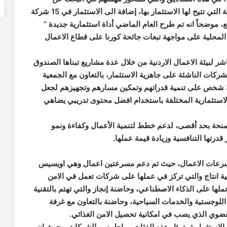
الريادين ممن يمتلكون الفكر المستدام والادارة الحصيفة التي تتيح لها الاستثمار بها، إضافة الى الاستثمار في 15 شركة
، موضحاً انه تم طرح العام الماضي أداة استثمارية جديدة ”
 المحلية على مواجهة تبعات جائحة كورنا على قطاع الاعمال
 لبيئة الاعمال الاردنية من خلال عدة مشاريع تبناها الصندوق
لشركات الناشئة على جاهزية الاستثمار، بالتعاون مع الجمعية
العلمية الملكية والتي تم من خلاله تدريب أكثر من 300 شخص على تنمية قدراتهم وتمكين مسارهم وتجهيزهم لجعل
استثمارية المختلفة باستخدام افضل محتوى تدريبي يضاهي
منحة بقيمة 20 ألف دولار لكل منحة بحد أقصى، لدعم خطط لتنمية الأعمال وكفاءة ونمو
درتها التنافسية وزيادة قيمة عملها.
مسرعات الاعمال، حيث تم دعم مسرعتين اعمال وهي اويسيس
و5 حاضنات: حاضنة جمعية انتاج والتي تركز في عملها على شركات تعمل في الامن
ها على الذكاء الاصطناعي، وحاضنة إنجاز والتي تهتم بالتقنية
ر اللوجستية والخدمات السياحية، وحاضنة بالتعاون مع غرفة
عضوي الذي يصب في امكانية تحصيل الامن الغذائي.
الصناديق الاستثمارية، تمثل هذه الفئات مراحل نمو الشركات، بحيث ان