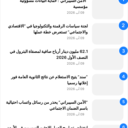
“الأمن السيبراني”: حماية البيانات مسؤولية
و
مؤسسية
ا
ل
09 آب 2026
ا
س
لجنة سياسات الرقمنة والتكنولوجيا في “الاقتصادي
ت
والاجتماعي” تستعرض خطة عملها
ث
09 آب 2026
م
ا
62.1 مليون دينار أرباح صافية لمصفاة البترول في
ر
النصف الأول 2026
و
09 آب 2026
ا
ل
“سند” يتيح الاستعلام عن نتائج الثانوية العامة فور
أ
إعلانها رسميا
م
09 آب 2026
ن
ا
“الأمن السيبراني” يحذر من رسائل واتساب احتيالية
ل
باسم الضمان الاجتماعي
س
ي
09 آب 2026
ب
ر
انخفاض تصاريح العمل للاجئين السوريين في الأردن