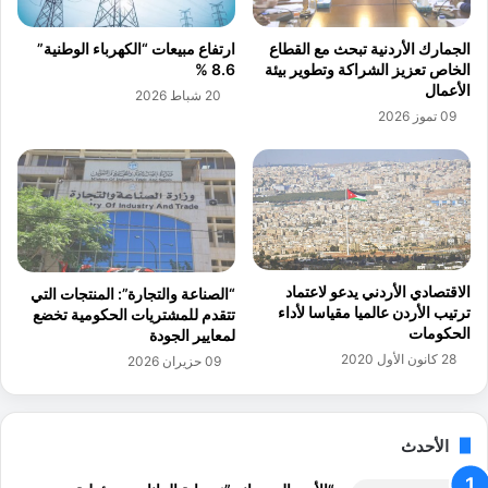
ع
ل
ا
ب
الجمارك الأردنية تبحث مع القطاع
ارتفاع مبيعات “الكهرباء الوطنية”
ل
ن
الخاص تعزيز الشراكة وتطوير بيئة
8.6 %
ت
ك
الأعمال
20 شباط 2026
ع
ا
09 تموز 2026
ا
ل
و
ا
ن
س
ف
ل
ي
ا
ا
م
ل
ي
ت
ا
الاقتصادي الأردني يدعو لاعتماد
“الصناعة والتجارة”: المنتجات التي
ك
ل
ترتيب الأردن عالميا مقياسا لأداء
تتقدم للمشتريات الحكومية تخضع
ن
أ
الحكومات
لمعايير الجودة
و
ر
28 كانون الأول 2020
09 حزيران 2026
ل
د
و
ن
ج
ي
ي
الأحدث
ا