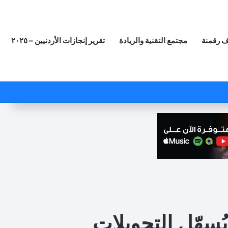
 رقمنة
مجتمع التقنية والريادة
تقرير إنجازات الأردنيين – ٢٠٢٥
‫X
فيسبوك
لينكدإن
‫YouTube
انستقرام
ملخص الموقع RSS
مقال عشوائي
 يُسهّل التحويلات