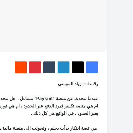
فيسبوك
‫X
لينكدإن
‏Tumblr
بينتيريست
‏Reddit
رقمنة – زياد المومني
عندما نتحدث عن منصة “
Payknit
” نتساءل .. هل نتحدث
ام هي منصة تكسر قيود الدفع عبر الحدود ، ام هي ثورة 
يعبر الحدود ، في الواقع هي كل ذلك .
هي قصة ابتكار بدأت بحلم ، وتحولت الى منصة مالية ، 