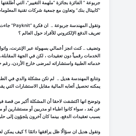
جربوعة ” الفائزة بجائزة “ملهمة التغيير”، التي أطلقتها
“كابيتال بنك” وتعاون مع جمعية شركات تقنية المعلومات
وتقول المهندسة جربوعة .. ان فكرة “
Payknit
” جاءت 
تعريف الدفع الإلكتروني للأفراد حول العالم ؟
وتضيف .. كنت انجز أعمالي بسهولة عبر الإنترنت، وا
الخدمات رقمياً دون تعقيدات ، لكن في الجهة المقابلة،
خدماته الطبية واستشاراته لمرضى خارج الأردن، رغم خب
وتتابع المهندسة هديل .. لم تكن مشكلة والدي
في الطب،
يمكنه تحصيل أتعابه المالية مقابل الاستشارات التي يق
وتوضح انها اكتشفت لاحقا أن المشكلة أكبر من قصة فردي
عن بُعد ، سواء كانوا اطباء او مدربين أو مستشارين أو
بسبب تعقيدات الدفع، بينما كان آخرون يلجؤون إلى حلولٍ
وتقول هديل ان سؤالًا ظل يرافقها دائمًا ؟ كيف يمكن لع