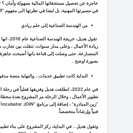
عاجزة عن تحصيل مستحقاتها المالية بسهولة وأمان ؟ 
في مسيرتها المهنية، بل ايضا في نظرتها الى مفهوم “الع
م
ن الهندسة الصناعية إلى حلم ريادي
ريادة الأعمال
،
وعلى مدار سنوات، تنقلت بين تجارب مهن
المتسارعة، حتى وصلت إلى قناعة بانها أصبحت جاهزة
بصورة اوضح
.
البداية كانت تطبيق خدمات… والنهاية منصة مدف
في عام 2022، انطلقت هديل وفريقها فعلياً في
تطوير الأعمال ، وخلال الرحله مر المشروع بعدة محطات د
“زين المبادرة” ، إضافة إلى برنامج “
Fincubator JOIN
فنياً وإرشاداً متخصصاً.
وتقول هديل ..
في البداية، ركز المشروع على بناء تط