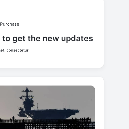
 Purchase
t to get the new updates!
et, consectetur.
خ
س
ا
ئ
ر
ا
ل