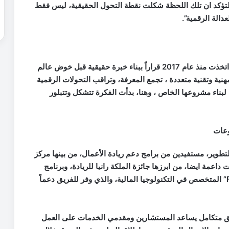
لتؤكد ان تلك اللحظة شكلت نقطة التحول الحقيقية، ليس فقط
دالة الرقمية
”.
تقول هديل، خريجة الهندسة الصناعية عام 2016، انها اتخذت منذ عام 2017 قراراً ببناء خبرة حقيقية قبل خوض عالم
ية وتقنية متعددة ، تجمع المعرفة، وتراقب التحولات الرقمية
 لبناء مشروعها الخاص
، و
هنا، بدأت الفكرة تتشكل وتتبلور
وعات
 رحلة التطوير، مستفيدين من برامج دعم ريادة الأعمال، من بينها مركز
اعمة ايضا، من ابرزها جائزة الملكة رانيا للريادة، وبرنامج
” المتخصص في التكنولوجيا المالية، والذي وفر للفريق دعماً
بيق متكامل يساعد المستشارين ومقدمي الخدمات على العمل