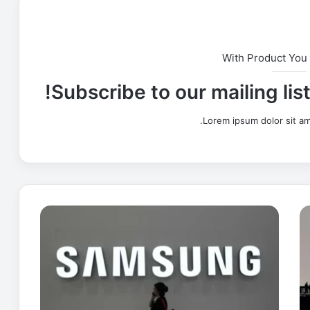
With Product You
Subscribe to our mailing lis
Lorem ipsum dolor sit am
إ
ض
ر
ا
ب
س
ا