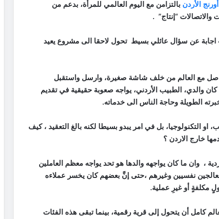
أورنج الأردن
بالتزامن مع اليوم العالمي للمرأة، بدعم من
 والاتصالات “إنتاج” .
اجابة عن
سؤال عائلي بسيط تحول لاحقا الى مشروع
يعيد
تواصل مع العالم من خلف شاشة صغيرة، وارسل واستقبل
 كان والدي، الطبيب الأردني، يواجه صعوبة حقيقية في تقديم
رته الطويلة وحاجة الناس الى خدماته
.
 او التكنولوجيا، بل في امر يبدو بسيطا لكنه بالغ التعقيد ، كيف
دمها خارج الاردن ؟
ة ، وان ما كان يواجهه والدها هو تحد يواجه معظم العاملين
 معالجين نفسيين وغيرهم ،حتى إنَّ بعضهم كان يخسر عملاءه
 مكلفةٍ أو غيرِ عملية.
الم كامل أن يتحول إلى قرية رقمية، بينما تبقى هذه الفئات