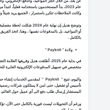
عن بُعد، من خلال حجز المواعيد، والدفع الإلكتروني، و
عام 2023، بدأ المستخدمون باستخدامه فعلياً، لتبدأ مرحلة مختلفة تماماً ، عنوانها الاستماع الى احتياجات الناس
و
كانت الملاحظات تتكرر باستمرار
،
الجميع يريد شيئاً 
وتوضح هديل إن نهاية عام 024
أو المواعيد، بل بالمدفوعات نفسها
،
وهنا، اتخذ الفريق 
بالكامل
.
ولادة ”
Payknit
”
في
بداية عام 2025، أطلقت هديل وفريقها العلامة التجارية الجديدة
متخصص في تسهيل المدفوعات الإلكترونية العابرة للحد
واليوم، تتيح ”
Payknit
”
لمقدمي الخدمات إنشاء حس
تأسيس أو تشغيل، حتى لمن لا يمتلكون شركات رسمية
المستشار إرسال طلب دفع الى أي عميل حول العالم، لتص
ورغم أن التحويلات ليست فورية بالكامل حتى الآن، تؤ
المستقبل القريب .