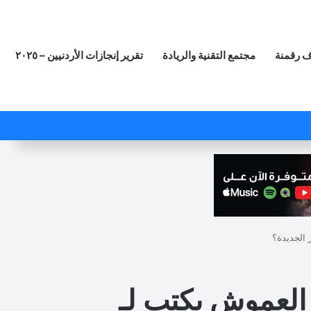
 رقمنة
مجتمع التقنية والريادة
تقرير إنجازات الأردنيين – ٢٠٢٥
‫X
فيسبوك
لينكدإن
‫YouTube
انستقرام
ملخص الموقع RSS
مقال عشوائي
 الجديدة؟
العموش يكتب لـ