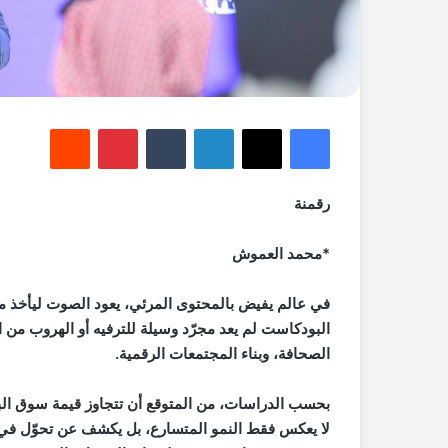
فيسبوك
‫X
لينكدإن
‏Tumblr
بينتيريست
‏Reddit
رقمنة
*محمد العموش
في عالم يفيض بالمحتوى المرئي، يعود الصوت ليأخذ مك
البودكاست لم يعد مجرّد وسيلة للترفيه أو الهروب من ا
الصحافة، وبناء المجتمعات الرقمية.
لا يعكس فقط النمو المتسارع، بل يكشف عن تحوّل في