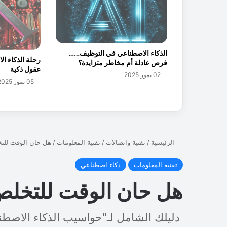
ل
ي
و
م
ا
الذكاء الاصطناعي في التوظيف……
رحلة الذكاء ا
ل
فرص عادلة أم مخاطر متزايدة؟
عقول ذكية
ع
02 تموز 2025
05 تموز 2025
ا
ل
م
ي
ل
م
ه
ا
ر
ا
ت
ا
ل
ش