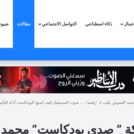
اعمال
ذكاء اصطناعي
التواصل الاجتماعي
مقالات
ضيوف
مد العموش يكتب لـ “رقمنة”….. صوت المستقبل:كيف أصبح البودكاست أداة التأثير
كة ” صدى بودكاست” محمد 