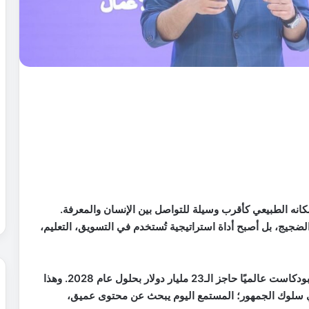
انه الطبيعي كأقرب وسيلة للتواصل بين الإنسان والمعرفة.
لضجيج، بل أصبح أداة استراتيجية تُستخدم في التسويق، التعليم،
بحسب الدراسات، من المتوقع أن تتجاوز قيمة سوق البودكاست عالميًا حاجز الـ23 مليار دولار بحلول عام 2028. وهذا
 سلوك الجمهور؛ المستمع اليوم يبحث عن محتوى عميق،