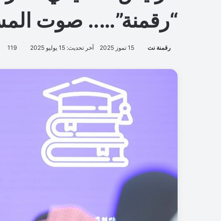
“رقمنة”….. صوت المست
رقمنة نت
15 تموز 2025
آخر تحديث: 15 يوليو 2025
119