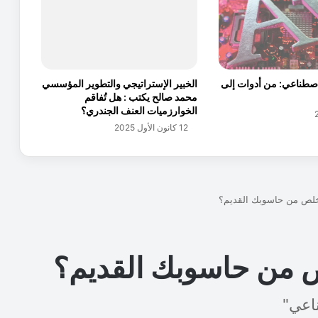
ص
ن
ا
ع
ا
لاصطناعي: من أدوات إلى
الخبير الإستراتيجي والتطوير المؤسسي
ت
محمد صالح يكتب : هل تُفاقم
ا
الخوارزميات العنف الجندري؟
ل
12 كانون الأول 2025
إ
ب
د
ا
ع
ي
ة
م
ح
و
ر
و
ر