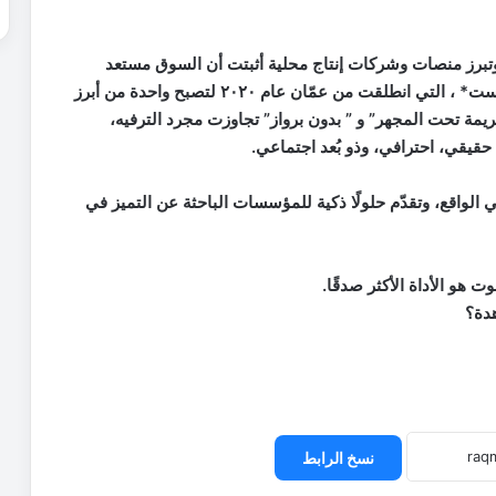
وتبرز منصات وشركات إنتاج محلية أثبتت أن السوق مستعد
للنوعية لا الكمية. نموذج على ذلك شركة *صدى بودكاست* ، التي انطلقت من عمّان عام ٢٠٢٠ لتصبح واحدة من أبرز
يمة تحت المجهر” و ” بدون برواز” تجاوزت مجرد الترفيه،
قيقي، احترافي، وذو بُعد اجتماعي.
الواقع، وتقدّم حلولًا ذكية للمؤسسات الباحثة عن التميز في
هو الأداة الأكثر صدقًا.
هدة؟
نسخ الرابط