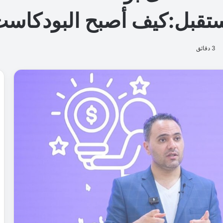
قبل:كيف أصبح البودكاست أد
3 دقائق