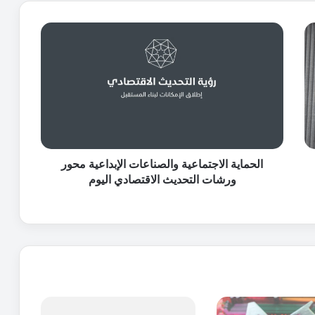
ا
ل
ح
م
ا
ي
ة
ا
ل
ا
الحماية الاجتماعية والصناعات الإبداعية محور
ج
ورشات التحديث الاقتصادي اليوم
ت
م
ا
ع
ي
ة
و
ا
ل