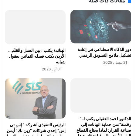
مقالات ذات صلة
ي
ل
ت
ت
ه
ح
ا
و
ب
ل
ا
ا
ل
ل
ذ
ر
دور الذكاء الاصطناعي في إعادة
الهناندة يكتب : بين العمل والعَلَم…
ك
ق
تشكيل ملامح التسويق الرقمي
الأردن يكتب فصله الثمانين بعقول
ا
م
شبابه
21 نيسان 2025
ء
ي
01 أيار 2026
ا
و
ل
ت
ا
ض
ص
م
ط
8
ن
0
ا
%
ع
م
الدكتور احمد العقيلي يكتب لـ ”
ي
ن
رقمنة”:من حماية البيانات إلى
الرئيس التنفيذي لشركة ” إس تي
ا
صناعة القرار: لماذا يحتاج القطاع
إس” إحدى شركات “زين تك” أيمن
ل
العام الأردني إلى قيادة قائمة على