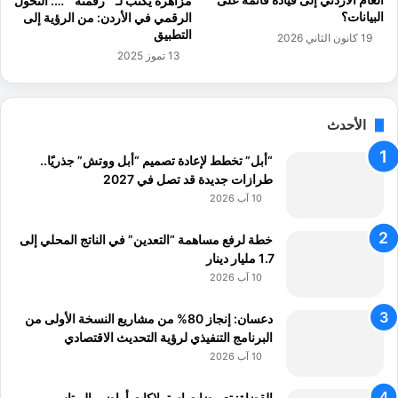
مزاهرة يكتب لـ ” رقمنة ” …. التحول
البيانات؟
ج
الرقمي في الأردن: من الرؤية إلى
التطبيق
م
19 كانون الثاني 2026
ع
13 تموز 2025
ي
ا
ت
الأحدث
“أبل” تخطط لإعادة تصميم “أبل ووتش” جذريًا..
طرازات جديدة قد تصل في 2027
10 آب 2026
خطة لرفع مساهمة “التعدين” في الناتج المحلي إلى
1.7 مليار دينار
10 آب 2026
دعسان: إنجاز 80% من مشاريع النسخة الأولى من
البرنامج التنفيذي لرؤية التحديث الاقتصادي
10 آب 2026
القضاة: تعويضات استملاكات أراضي البوتاس