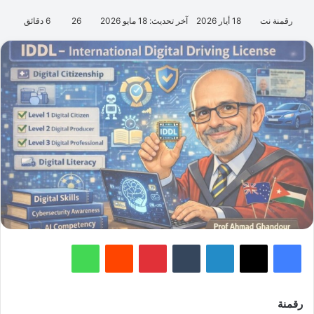
رقمنة نت
18 أيار 2026
آخر تحديث: 18 مايو 2026
26
6 دقائق
فيسبوك
‫X
لينكدإن
‏Tumblr
بينتيريست
‏Reddit
واتساب
رقمنة