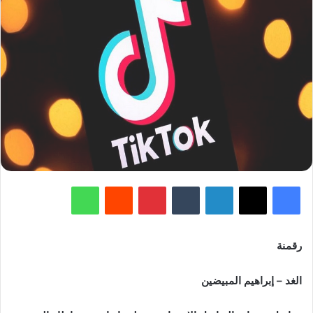
فيسبوك
‫X
لينكدإن
‏Tumblr
بينتيريست
‏Reddit
واتساب
رقمنة
الغد – إبراهيم المبيضين