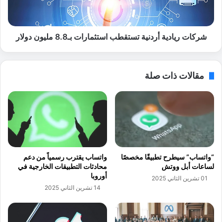
ا
ي
ء
ا
ا
د
ل
ي
شركات ريادية أردنية تستقطب استثمارات بـ8.8 مليون دولار
ت
ة
ط
أ
ب
ر
مقالات ذات صلة
ي
د
ق
ن
ي
ي
ة
ة
و
ت
ا
س
ل
ت
ش
ق
“واتساب” سيطرح تطبيقًا مخصصًا
واتساب يقترب رسمياً من دعم
ر
ط
لساعات أبل ووتش
محادثات التطبيقات الخارجية في
ك
ب
أوروبا
01 تشرين الثاني 2025
ة
ا
14 تشرين الثاني 2025
ا
س
ل
ت
ع
ث
ا