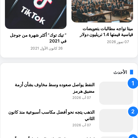
م
م
ا
ة
ر
ل
ا
ل
ت
ميتا تواجه مطالبات بتعويضات
ص
ب
قياسية قيمتها 1.4 تريليون دولار
” تيك توك” أكثر شهرة من جوجل
و
ـ
في 2021
07 تموز 2026
ا
8
26 كانون الأول 2021
م
.
ع
8
و
م
ا
ل
الأحدث
ل
ي
ت
النفط يواصل صعوده وسط مخاوف بشأن أزمة
و
م
مضيق هرمز
ن
و
د
07 آب 2026
ي
و
ن
ل
الذهب يتجه نحو أفضل مكاسب أسبوعية منذ كانون
ا
الثاني
ر
07 آب 2026