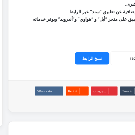
كبرى.
ضافية عن تطبيق “سند” عبر الرابط
https:// فيما يتوفر التطبيق على متجر “أبل” و “هواوي” و”أندرويد” ويوفر خدماته
نسخ الرابط
بينتيريست