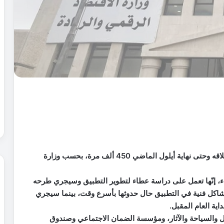
بلغت عدد مرات تحميل تطبيق “سند” الحكومي منذ إطلاقه وحتى نهاية أيلول الماضي 450 ألف مرة، بحسب وزارة
لأربعاء، إنّها تعمل على دراسة عطاء لتطوير التطبيق وسيجري طرحه
مشاكل فنية في التطبيق حال حدوثها بأسرع وقت، بينما سيجري
اية العام المقبل.
ل والسياحة والآثار، ومؤسسة الضمان الاجتماعي وصندوق