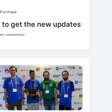
 Purchase
t to get the new updates!
et, consectetur.
ف
ر
ي
ق
ج
ا
م
ع
ة