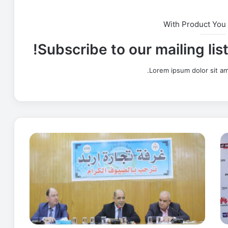
With Product You
Subscribe to our mailing lis
Lorem ipsum dolor sit am
ا
ل
ه
ن
ا
ن
د
ة
: