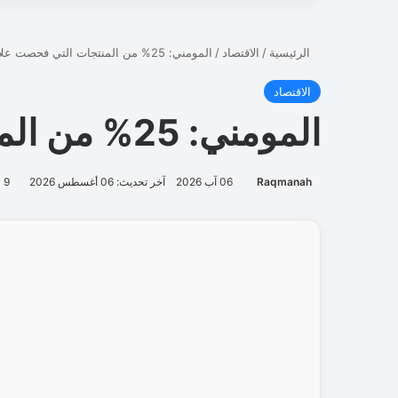
س
ا
ب
ق
ة
د
و
ل
ي
ة
ل
ل
ب
ر
م
ج
ة