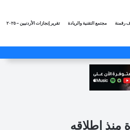
 رقمنة
مجتمع التقنية والريادة
تقرير إنجازات الأردنيين – ٢٠٢٥
‫X
فيسبوك
لينكدإن
‫YouTube
انستقرام
ملخص الموقع RSS
مقال عشوائي