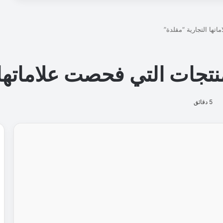
ي
د
ع
م
ا
ل
ا
ق
ت
ص
ا
د
ا
ل
و
ط
ن
ي