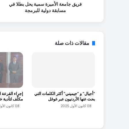
ا
فريق جامعة الأميرة سمية يحل بطلا في
ل
مسابقة دولية للبرمجة
أ
م
ي
ر
ة
مقالات ذات صلة
س
م
ي
ة
ي
ح
ل
ب
“أجيال” و “جيميني” أكثر الكلمات التي
ط
بحث عنها الأردنيون عبر غوغل
مكلّف لتأدية خ
ل
08 كانون الأول 2025
08 كانون الأول 2025
ا
ف
ي
م