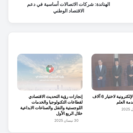
ش
الهناندة: شركات الاتصالات أساسية في دعم
ر
الاقتصاد الوطني
ك
ا
ت
ا
ل
ا
ت
ص
ا
ل
ا
ت
أ
إنجازات رؤية التحديث الاقتصادي
إجراء القرعة الإلكترونية لاختيار 6 آلاف
س
لقطاعات التكنولوجيا والخدمات
دمة العلم
ا
اللوجستية والنقل والصناعات الابداعية
س
خلال الربع الأول
ي
30 نيسان 2025
ة
ف