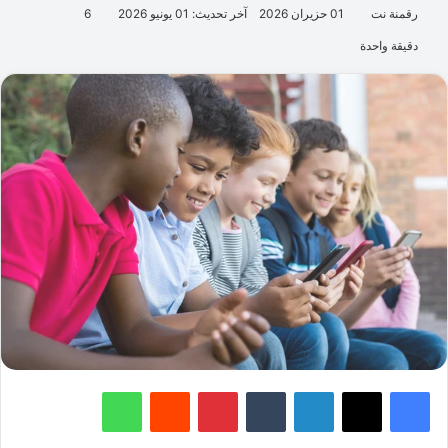
رقمنة نت
01 حزيران 2026
آخر تحديث: 01 يونيو 2026
6
دقيقة واحدة
فيسبوك
‫X
لينكدإن
‏Tumblr
بينتيريست
‏Reddit
واتساب