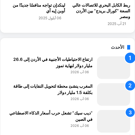
ا
ربط الكابل البحري للاتصالات عالي
لينكدإن تواجه منافسًا جديدًا من
ل
السعة “كورال بريدج” بين الأردن
أوبن إيه آي
ا
ومصر
06 أيلول 2025
ت
21 آب 2025
ح
ا
د
الأحدث
ا
ل
ارتفاع الاحتياطيات الأجنبية في الأردن إلى 26.6
ا
مليار دولار لنهاية تموز
و
06 آب 2026
ر
ب
ي
المغرب ينشئ محطة لتحويل النفايات إلى طاقة
بكلفة 1.5 مليار دولار
06 آب 2026
“ديب سيك” تشعل حرب أسعار الذكاء الاصطناعي
في الصين
06 آب 2026