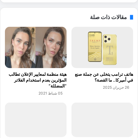
م
ت
س
ن
مقالات ذات صلة
ت
ظ
و
م
ى
ج
ف
ل
ي
س
1
ة
0
ح
س
و
ن
ل
هاتف ترامب يتخلى عن جملة صنع
هيئة منظمة لمعايير الإعلان تطالب
و
ا
في أميركا.. ما القصة؟
المؤثرين بعدم استخدام الفلاتر
ا
ل
“المضللة”
26 حزيران 2025
ت
ت
05 شباط 2021
ص
د
ي
ر
ا
ل
ى