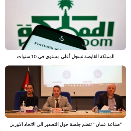
ا
ل
م
م
ل
ك
ة
ا
ل
ق
المملكة القابضة تسجل أعلى مستوى في 10 سنوات
ا
ب
"
ض
ص
ة
ن
ت
ا
س
ع
ج
ة
ل
ع
أ
م
ع
ا
ل
ن
"صناعة عمان " تنظم جلسة حول التصدير الى الاتحاد الاوربي
ى
"