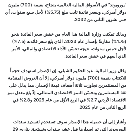
“يوروبوند” في الأسواق المالية العالمية بنجاح، بقيمة (700) مليون
دولار أميركي، وبسعر فائدة ثابت يبلغ (5.75%) لأجل سبع سنوات، أي
حتى تشرين الثاني من 2032.
وبذلك تمكنت وزارة المالية هذا العام من خفض سعر الفائدة بنحو
(1.75%) مقارنةً بإصدار عام 2023، الذي بلغ سعر فائدته (7.5%)
لأجل خمس سنوات، نتيجة تحسّن الأداء الاقتصادي والمالي، الأمر
الذي أسهم في خفض سعر الفائدة.
وقال وزير المالية، عبد الحكيم الشبلي، إن الإصدار استهدف حجماً
للاكتتاب بقيمة (700) مليون دولار أميركي، إلا أن العروض المقدّمة
من المستثمرين تجاوزت ثلاثة أضعاف قيمة الإصدار، مما يدلل على
ثقة المستثمرين وتحسّن النمو الاقتصادي المتتالي، إذْ بلغ معدل نمو
الاقتصاد الأردني 2.7% في الربع الأوّل من عام 2025 و2.8% في
الربع الثاني من عام 2025.
وأشار إلى أن حصيلة هذا الإصدار سوف تستخدم لتسديد سندات
اليوروبوند التي تم إصدارها قبل عشر سنوات وتستَحق بتاريخ 29