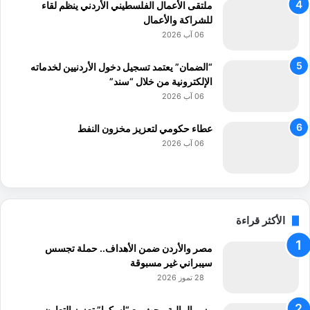
ملتقى الأعمال الفلسطيني الأردني ينظم لقاء
ي
للشراكة والأعمال
ة
06 آب 2026
ا
ل
“الضمان” يعتمد تسجيل دخول الأردنيين لخدماته
ع
الإلكترونية من خلال “سند”
ا
ل
06 آب 2026
م
ي
عطاء حكومي لتعزيز مخزون النفط
ة
06 آب 2026
الأكثر قراءة
مصر والأردن ضمن الأهداف.. حملة تجسس
سيبراني غير مسبوقة
28 تموز 2026
وزير المالية يبحث مع “إسكوا” تعزيز التعاون