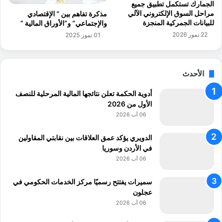
الجمارك تستكمل تطبيق جميع
س
ن
مراحل السوق الإلكتروني الآلي
مذكرة تفاهم بين ” الإقتصادي
اً
ك
للبيانات الجمركية المنجزة
والإجتماعي” و”الأوراق المالية “
ع
ب
22 تموز 2026
01 تموز 2025
ل
ر
ى
ى
ع
ا
ق
ل
الأحدث
ب
ش
ر
أدوية الحكمة تعلن نتائجها المالية المرحلية للنصف
ك
الأول من 2026
ا
06 آب 2026
ت
ا
الدويري يؤكد عمق العلاقات بين نقابتي المقاولين
ل
في الأردن وسوريا
ت
06 آب 2026
ك
ن
سميرات يفتتح رسميًا مركز الخدمات الحكومي في
و
عجلون
ل
06 آب 2026
و
ج