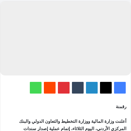
فيسبوك
‫X
لينكدإن
‏Tumblr
بينتيريست
‏Reddit
واتساب
رقمنة
أعلنت وزارة المالية ووزارة التخطيط والتعاون الدولي والبنك
المركزي الأردني، اليوم الثلاثاء، إتمام عملية إصدار سندات