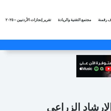
 رقمنة
مجتمع التقنية والريادة
تقرير إنجازات الأردنيين – ٢٠٢٥
‫X
فيسبوك
لينكدإن
‫YouTube
انستقرام
ملخص الموقع RSS
مقال عشوائي
لإرشاد الزراعي