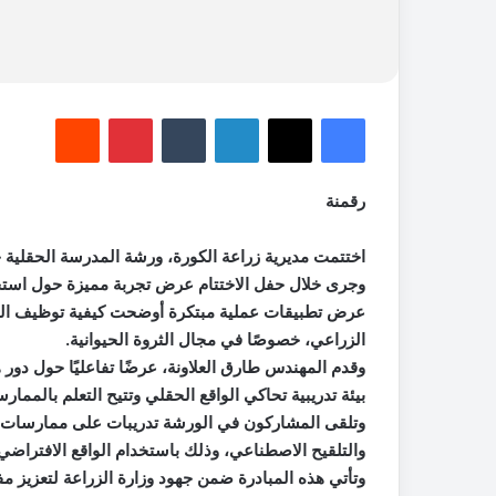
فيسبوك
‫X
لينكدإن
‏Tumblr
بينتيريست
‏Reddit
رقمنة
اختتمت مديرية زراعة الكورة، ورشة المدرسة الحقلية 
عرض تطبيقات عملية مبتكرة أوضحت كيفية توظيف الذكا
الزراعي، خصوصًا في مجال الثروة الحيوانية.
وقدم المهندس طارق العلاونة، عرضًا تفاعليًا حول دور 
بيئة تدريبية تحاكي الواقع الحقلي وتتيح التعلم بالممارس
وتلقى المشاركون في الورشة تدريبات على ممارسات الإد
والتلقيح الاصطناعي، وذلك باستخدام الواقع الافتراضي
وتأتي هذه المبادرة ضمن جهود وزارة الزراعة لتعزيز مف