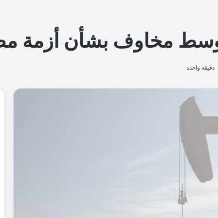
ا
ل
ه
و
ا
ت
ف
ا
ل
ذ
ك
ي
ة