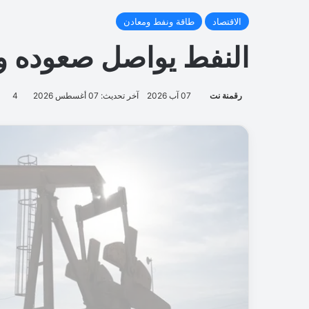
د
ا
ل
د
و
ل
ي
ل
ل
أ
م
ن
ا
ل
س
ي
ب
ر
ا
ن
ي