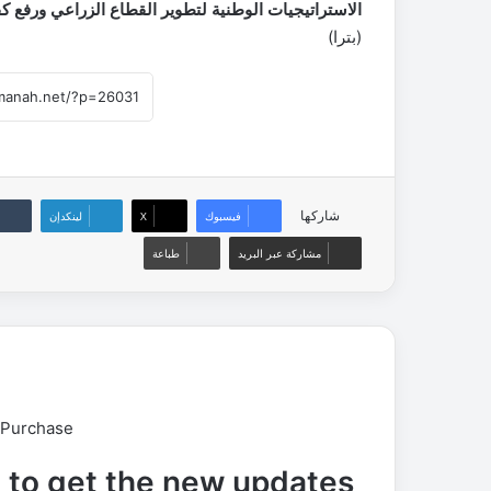
الاستراتيجيات الوطنية لتطوير القطاع الزراعي ورفع كفاءت
(بترا)
شاركها
فيسبوك
‫X
لينكدإن
مشاركة عبر البريد
طباعة
 Purchase
t to get the new updates!