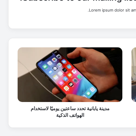
Lorem ipsum dolor sit am
م
د
ي
ن
ة
ي
ا
ب
ا
ن
مدينة يابانية تحدد ساعتين يوميًا لاستخدام
ي
الهواتف الذكية
ة
ت
ح