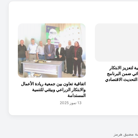
د
د
س
ا
ع
ت
ي
ن
ي
و
 لتعزيز الابتكار
م
ائي ضمن البرنامج
يً
 التحديث الاقتصادي
ا
اتفاقية تعاون بين جمعية ريادة الأعمال
ل
والابتكار الزراعي وبيئتي للتنمية
ا
المستدامة
س
13 تموز 2025
ت
خ
د
ا
م