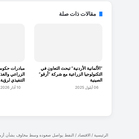
ي
ة
مقالات ذات صلة
ا
ل
ي
ر
م
و
ك
ف
“الألمانية الأردنية” تبحث التعاون في
مبادرات حكومية
ي
التكنولوجيا الزراعية مع شركة “أرقو”
الزراعي والغذ
ا
الصينية
التنفيذي لرؤية
ل
06 أيلول 2025
10 آذار 2026
ا
و
ل
و
م
ب
ي
ا