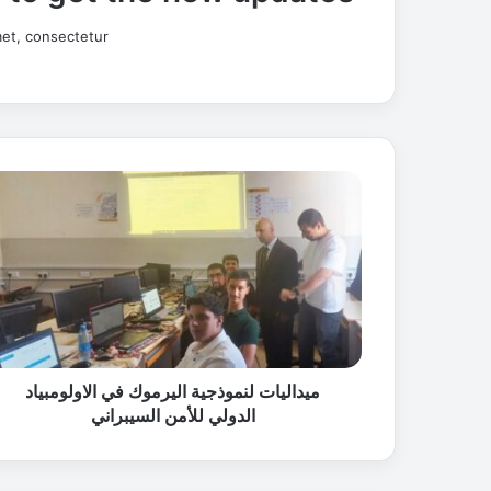
et, consectetur.
م
ي
د
ا
ل
ي
ا
ت
ل
ن
ميداليات لنموذجية اليرموك في الاولومبياد
م
الدولي للأمن السيبراني
و
ذ
ج