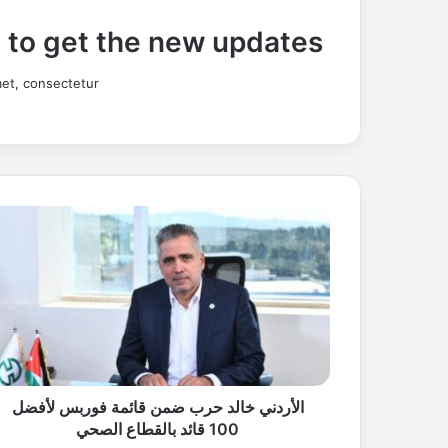
t to get the new updates!
et, consectetur.
ا
ل
أ
ر
د
ن
ي
خ
ا
ل
الأردني خالد حرب ضمن قائمة فوربس لأفضل
د
100 قائد بالقطاع الصحي
ح