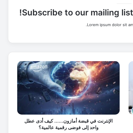
Subscribe to our mailing lis
Lorem ipsum dolor sit am
ا
ل
إ
ن
ت
ر
ن
ت
ف
ي
الإنترنت في قبضة أمازون...... كيف أدى عطل
ق
واحد إلى فوضى رقمية عالمية؟
ب