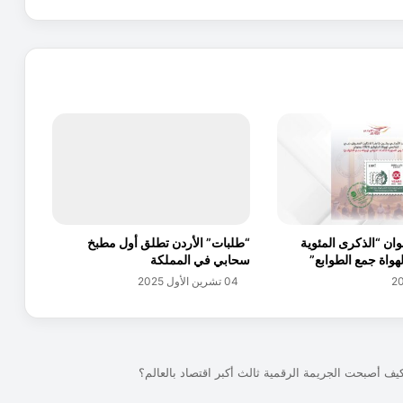
ض
ة
أ
م
ا
ز
و
ن
.
.
.
.
وان “الذكرى المئوية
“طلبات” الأردن تطلق أول مطبخ
.
لهواة جمع الطوابع”
سحابي في المملكة
.
04 تشرين الأول 2025
ك
ي
ف
أ
د
ى
ع