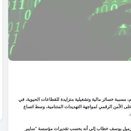
م
ي
ة
؟