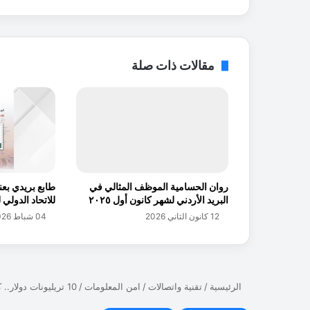
ر
ب
ض
م
مقالات ذات صلة
ن
ق
ا
ئ
م
ة
ف
و
روان الحسامية الموظف المثالي في
طابع بريدي بعن
ر
البريد الأردني لشهر كانون أول ٢٠٢٥
للاتحاد الدولي 
ب
12 كانون الثاني 2026
04 شباط 2026
س
ل
أ
ف
ض
ل
1