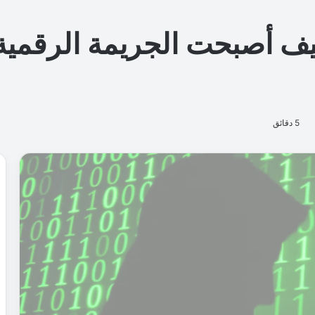
ط
ل
و
ا
ح
د
إ
ل
ى
ف
و
ض
ى
ر
ق
م
ي
ة
ع
ا
ل