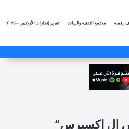
 رقمنة
مجتمع التقنية والريادة
تقرير إنجازات الأردنيين – ٢٠٢٥
‫X
فيسبوك
لينكدإن
‫YouTube
انستقرام
ملخص الموقع RSS
مقال عشوائي
إتش إل إكسبرس”