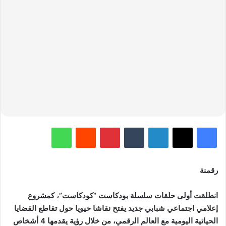
فيسبوك
‫X
لينكدإن
‏Tumblr
بينتيريست
‏Reddit
واتساب
رقمنة
انطلقت أولى حلقات سلسلة بودكاست “كودكاست”، كمشروع
إعلامي اجتماعي شبابي جديد يفتح نقاشا حيويا حول تقاطع القضايا
الحياتية اليومية مع العالم الرقمي، من خلال رؤية يقدمها 4 أشخاص