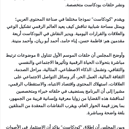
ونشر حلقات بودكاست متخصصة.
ويقدم “كودكاست” نموذجا مختلفا في صناعة المحتوى العربي؛
ويمثل مساحة شبابية تناقش كيف يعيد العالم الرقمي تشكيل الوعي
والعلاقات والقرارات اليومية. ويدير النقاش في البودكاست أربعة
مقدمين هم: فاطمة حسن، إباء حامد، أحمد أبو ريان، وأحمد منينة.
وأوضح المجلس أن حلقات الموسم الأول تتناول 8 موضوعات ترتبط
مباشرة بتحولات الحياة الرقمية وتأثيرها الاجتماعي والنفسي
والثقافي، وتشمل: الذكاء الاصطناعي، المثالية، مراحل الصدمة،
الثقافة المالية، العمل الحر، أثر وسائل التواصل الاجتماعي على
العلاقات، استهلاك المحتوى واقتصاد الانتباه، والاستقطاب الرقمي،
مشيرا إلى أن البرنامج يستضيف في حلقاته خبراء ومتخصصين
لمناقشة هذه القضايا من زوايا معرفية وإنسانية قريبة من الجمهور،
بما يعزز قيمة الحوار العام، ويقرب النقاشات المعقدة من المتلقين
بلغة واضحة ومباشرة.
وبين المجلس أن إطلاق “كودكاست” يؤكد أن الاستثمار في الأصوات