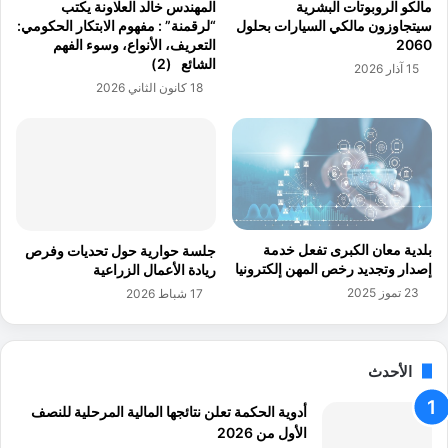
مالكو الروبوتات البشرية
المهندس خالد العلاونة يكتب
ر
د
سيتجاوزون مالكي السيارات بحلول
“لرقمنة” : مفهوم الابتكار الحكومي:
ي
ن
2060
التعريف، الأنواع، وسوء الفهم
ل
ح
الشائع (2)
15 آذار 2026
ه
ق
18 كانون الثاني 2026
ي
ق
ئ
ت
ة
ق
ا
د
ل
م
ا
ا
ت
ب
ص
ا
بلدية معان الكبرى تفعل خدمة
جلسة حوارية حول تحديات وفرص
ا
س
إصدار وتجديد رخص المهن إلكترونيا
ريادة الأعمال الزراعية
ل
ت
23 تموز 2025
17 شباط 2026
ا
ر
ت
ا
ت
الأحدث
ي
ج
أدوية الحكمة تعلن نتائجها المالية المرحلية للنصف
ي
الأول من 2026
ة