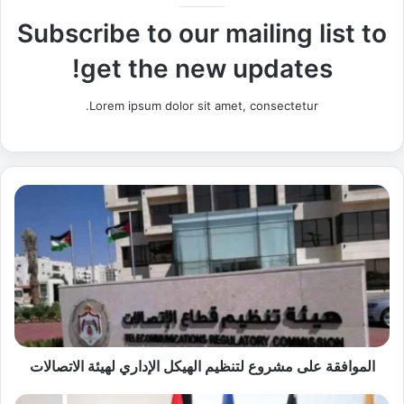
Subscribe to our mailing list to
get the new updates!
Lorem ipsum dolor sit amet, consectetur.
ا
ل
م
و
ا
ف
ق
ة
ع
ل
الموافقة على مشروع لتنظيم الهيكل الإداري لهيئة الاتصالات
ى
م
"