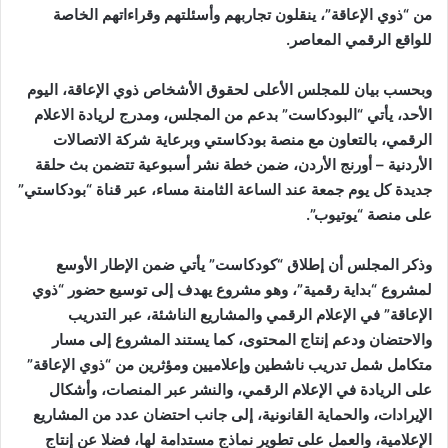
من “ذوي الإعاقة”، ينقلون تجاربهم وأسئلتهم وقراءاتهم الخاصة
للواقع الرقمي المعاصر.
وبحسب بيان للمجلس الأعلى لحقوق الأشخاص ذوي الإعاقة، اليوم
الأحد، يأتي “البودكاست” بدعم من المجلس، ومدرج لريادة الاعلام
الرقمي، بالتعاون مع منصة بودكاستي وبرعاية شركة الاتصالات
الأردنية – أورنج الأردن، ضمن خطة نشر أسبوعية تتضمن بث حلقة
جديدة كل يوم جمعة عند الساعة الثامنة مساء، عبر قناة “بودكاستي”
على منصة “يوتيوب”.
وذكر المجلس أن إطلاق “كودكاست” يأتي ضمن الإطار الأوسع
لمشروع “بداية رقمية”، وهو مشروع يهدف إلى توسيع حضور “ذوي
الإعاقة” في الإعلام الرقمي والمشاريع الناشئة، عبر التدريب
والاحتضان ودعم إنتاج المحتوى، كما يستند المشروع إلى مسار
متكامل شمل تدريب ناشطين وإعلاميين ومؤثرين من “ذوي الإعاقة”
على الريادة في الإعلام الرقمي، والنشر عبر المنصات، وأشكال
الإيرادات، والحماية القانونية، إلى جانب احتضان عدد من المشاريع
الإعلامية، والعمل على تطوير نماذج مستدامة لها، فضلا عن إنتاج