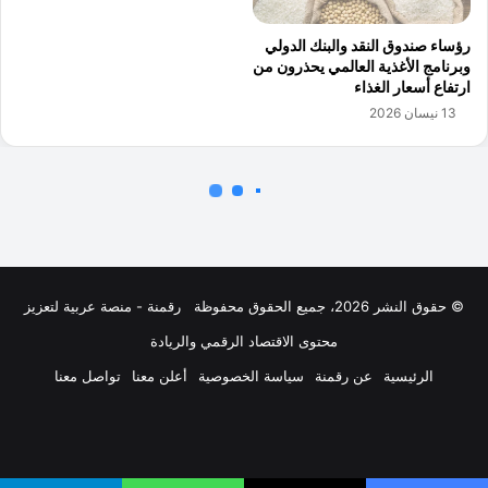
© حقوق النشر 2026، جميع الحقوق محفوظة
رقمنة - منصة عربية لتعزيز
محتوى الاقتصاد الرقمي والريادة
الرئيسية
عن رقمنة
سياسة الخصوصية
أعلن معنا
تواصل معنا
فيسبوك
‫X
لينكدإن
‫YouTube
انستقرام
ملخص
الموقع