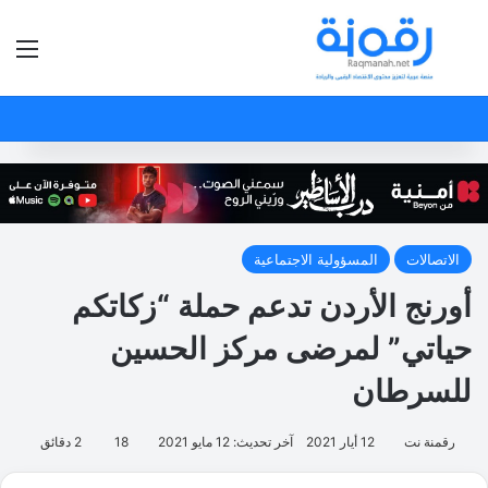
بحث عن
الق
الاتصالات
المسؤولية الاجتماعية
أورنج الأردن تدعم حملة “زكاتكم
حياتي” لمرضى مركز الحسين
للسرطان
رقمنة نت
12 أيار 2021
آخر تحديث: 12 مايو 2021
18
2 دقائق