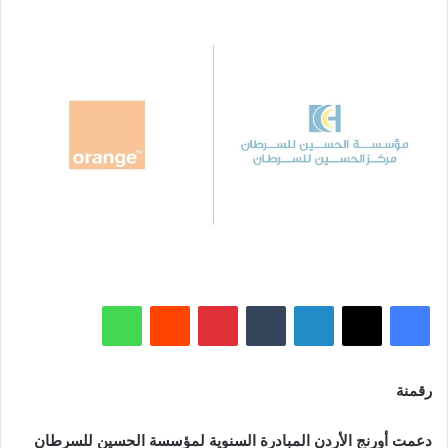
فيسبوك
‫X
لينكدإن
‏Tumblr
بينتيريست
‏Reddit
واتساب
رقمنة
دعمت أورنج الأردن المبادرة السنوية لمؤسسة الحسين للسرطان