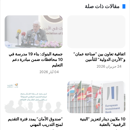
ن
د
مقالات ذات صلة
ي
د
ة
ش
ع
ر
ل
ا
ى
ك
ف
ت
ل
ه
س
ا
اتفاقية تعاون بين “صناعة عمان”
جمعية البنوك: بناء 19 مدرسة في
ط
ل
و”الأردن الدولية” للتأمين
10 محافظات ضمن مبادرة دعم
ي
س
التعليم
24 حزيران 2026
ن
ن
04 أيار 2026
ل
و
م
ي
ش
ة
ت
م
ر
ع
ك
ت
ي
ك
ه
ي
10 ملايين دينار لتعزيز “البنية
“صندوق الأمان” يمدد فترة التقديم
ا
ة
الرقمية” بالعقبة
لمنح التدريب المهني
أ