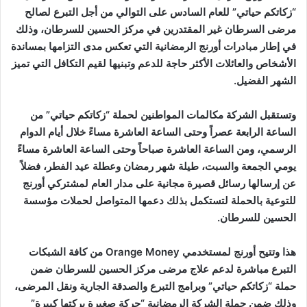
“زكاتكم حياتي” للعام السادس على التوالي من أجل التبرع لصالح
مرضى السرطان غير المقتدرين في مركز الحسين للسرطان، وذلك
في إطار مبادرات أورنج الرمضانية التي تعكس مدى التزامها بمساندة
الأشخاص والعائلات الأكثر حاجة للدعم وتبنيها لقيم التكافل التي تميز
الشهر الفضيل.
وتستقبل الشركة مكالمات المواطنين لحملة “زكاتكم حياتي” من
الساعة الرابعة عصراً وحتى الساعة العاشرة مساءً خلال أيام الدوام
الرسمي، ومن الساعة العاشرة صباحاً وحتى الساعة العاشرة مساءً
يومي الجمعة والسبت، طيلة شهر رمضان وعطلة عيد الفطر، فضلاً
عن إرسالها رسائل قصيرة مجانية على مدار العام لمشتركي أورنج
للتوعية بالحملة لتستكمل بذلك دعمها المتواصل لحملات مؤسسة
الحسين للسرطان.
هذا وتتيح أورنج لمستخدمي Orange Money من كافة الشبكات
التبرع مباشرة لدعم علاج مرضى مركز الحسين للسرطان ضمن
حملة “زكاتكم حياتي” وبرامج التبرع والصدقة الجارية ونقل المرضى،
وذلك ضمن حملة الشركة الرمضانية “حركة صغيرة بركتها كبيرة”