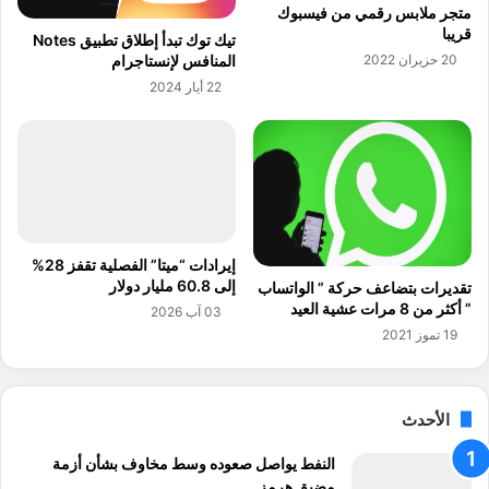
ف
ب
متجر ملابس رقمي من فيسبوك
ي
ا
قريبا
تيك توك تبدأ إطلاق تطبيق Notes
ت
س
المنافس لإنستاجرام
20 حزيران 2022
ح
ت
22 أيار 2024
د
ث
ي
م
ا
ا
ل
ر
م
ا
س
ب
ت
ـ
ق
3
إيرادات “ميتا” الفصلية تقفز 28%
ب
م
إلى 60.8 مليار دولار
تقديرات بتضاعف حركة ” الواتساب
ل
ل
” أكثر من 8 مرات عشية العيد
03 آب 2026
ا
ا
19 تموز 2021
ل
ي
ز
ي
ر
ن
ا
د
الأحدث
ع
و
ي
ل
النفط يواصل صعوده وسط مخاوف بشأن أزمة
ا
مضيق هرمز