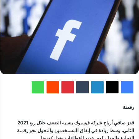
فيسبوك
‫X
لينكدإن
‏Tumblr
بينتيريست
‏Reddit
واتساب
رقمنة
قفز صافي أرباح شركة فيسبوك بنسبة الضعف خلال ربع 2021
الثاني، وسط زيادة في إنفاق المستخدمين والتحول نحو رقمنة
التجارة والعمل، لدى عديد القطاعات بفعل كورونا.