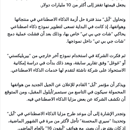
يجعل قيمتها تقفز إلى أكثر من 10 مليارات دولار.
وتحاول “آبل” منذ فترة حل أزمة الذكاء الاصطناعي في منتجاتها
وهواتفها، إذ كانت في البداية تسعى لتطوير نموذج ذكاء اصطناعي
يحاكي “شات جي بي تي” خاص بها، وذلك بعد أن فشلت عملية دمج
“شات جي بي تي” داخل نموذجها.
ثم فكرت الشركة في استخدام نموذج آخر خارجي من “بيربليكستي”
أو “غوغل” وفق تقارير سابقة، وبعد ذلك بدأت في دراسة إمكانية
الاستحواذ على شركة ناشئة لتقدم لها خدمات الذكاء الاصطناعي.
ويذكر أن مؤتمر “آبل” القادم للإعلان عن الجيل الجديد من هواتفها
المحمولة سيكون في التاسع من سبتمبر/أيلول المقبل، ومن المتوقع
أن تكشف الشركة عن بعض مزايا الذكاء الاصطناعي فيه.
وتجدر الإشارة إلى أن موعد طرح مزايا الذكاء الاصطناعي في “آبل”
وتحديدا “سيري المحسنة” تأجل لأكثر من مرة في الشهور الماضية،
إذ كان يفترض أن يصدر مع هواتف “آيفون 16” بالعام الماضي.