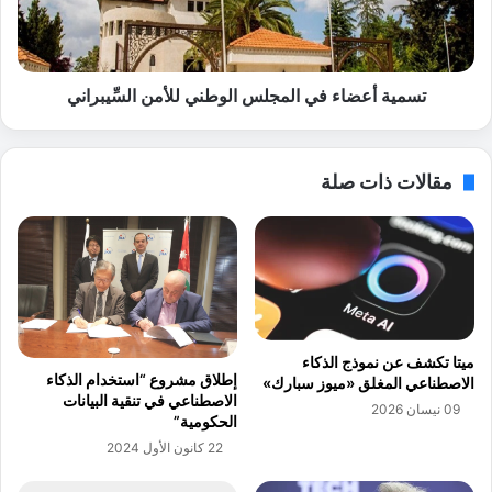
أ
ل
ع
م
ض
ت
ا
ق
ء
تسمية أعضاء في المجلس الوطني للأمن السِّيبراني
د
ف
م
ي
ت
ا
مقالات ذات صلة
ن
ل
ظّ
م
م
ج
ي
ل
و
س
مً
ا
ا
ل
م
و
ميتا تكشف عن نموذج الذكاء
ف
ط
إطلاق مشروع “استخدام الذكاء
الاصطناعي المغلق «ميوز سبارك»
ت
ن
الاصطناعي في تنقية البيانات
09 نيسان 2026
و
ي
الحكومية”
حً
ل
22 كانون الأول 2024
ا
ل
ف
أ