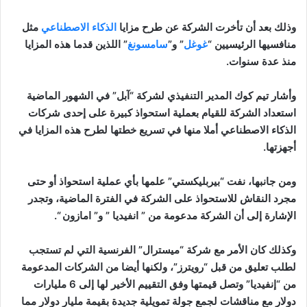
وذلك بعد أن تأخرت الشركة عن طرح مزايا
الذكاء الاصطناعي
مثل
منافسيها الرئيسيين “
غوغل
” و”
سامسونغ
” اللذين قدما هذه المزايا
منذ عدة سنوات.
وأشار تيم كوك المدير التنفيذي لشركة “آبل” في الشهور الماضية
استعداد الشركة للقيام بعملية استحواذ كبيرة على إحدى شركات
الذكاء الاصطناعي أملا منها في تسريع خطتها لطرح هذه المزايا في
أجهزتها.
ومن جانبها، نفت “بيربليكستي” علمها بأي عملية استحواذ أو حتى
مجرد النقاش للاستحواذ على الشركة في الفترة الماضية، وتجدر
الإشارة إلى أن الشركة مدعومة من ” انفيديا ” و” امازون “.
وكذلك كان الأمر مع شركة “ميسترال” الفرنسية التي لم تستجب
لطلب تعليق من قبل “رويترز”، ولكنها أيضا من الشركات المدعومة
من “إنفيديا” وتصل قيمتها وفق التقييم الأخير لها إلى 6 مليارات
دولار مع مناقشات لجمع جولة تمويلية جديدة بقيمة مليار دولار مما