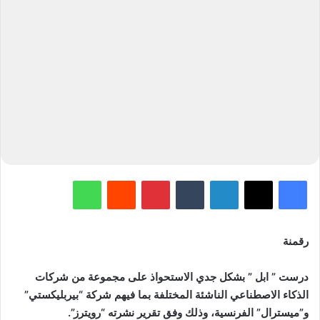
فيسبوك
‫X
لينكدإن
‏Tumblr
بينتيريست
‏Reddit
واتساب
رقمنة
درست ” ابل ” بشكل جدي الاستحواذ على مجموعة من شركات
الذكاء الاصطناعي الناشئة المختلفة بما فيهم شركة “بيربليكستي”
و”ميسترال” الفرنسية، وذلك وفق تقرير نشرته “رويترز”.