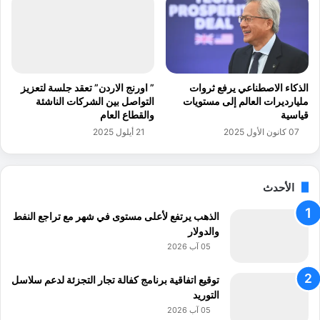
ي
م
ف
ن
ر
ا
و
ل
ع
سِّ
ه
ي
الذكاء الاصطناعي يرفع ثروات
” اورنج الاردن” تعقد جلسة لتعزيز
ا
مليارديرات العالم إلى مستويات
التواصل بين الشركات الناشئة
ب
قياسية
والقطاع العام
ك
ر
ا
ا
07 كانون الأول 2025
21 أيلول 2025
ف
ن
ة
ي
الأحدث
الذهب يرتفع لأعلى مستوى في شهر مع تراجع النفط
والدولار
05 آب 2026
توقيع اتفاقية برنامج كفالة تجار التجزئة لدعم سلاسل
التوريد
05 آب 2026