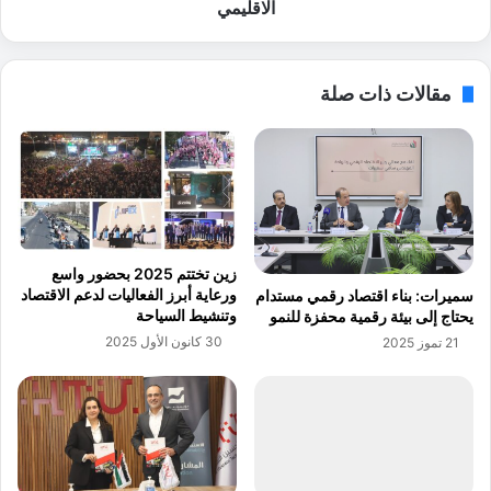
ي
"
الاقليمي
و
ي
ف
ك
ر
ر
مقالات ذات صلة
ع
م
إ
ا
ن
ل
ت
ر
ا
ي
ج
ا
ي
د
ف
ي
زين تختتم 2025 بحضور واسع
ي
ة
ورعاية أبرز الفعاليات لدعم الاقتصاد
سميرات: بناء اقتصاد رقمي مستدام
م
ظ
وتنشيط السياحة
يحتاج إلى بيئة رقمية محفزة للنمو
ن
ل
30 كانون الأول 2025
21 تموز 2025
ا
ا
ط
ل
ق
ا
م
ل
ع
ش
ا
م
ن
ا