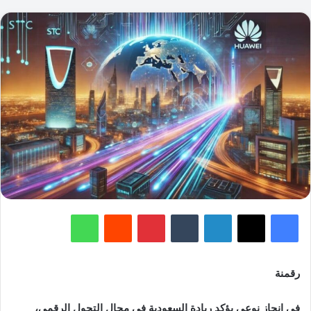
فيسبوك
‫X
لينكدإن
‏Tumblr
بينتيريست
‏Reddit
واتساب
رقمنة
في إنجاز نوعي يؤكد ريادة السعودية في مجال التحول الرقمي،