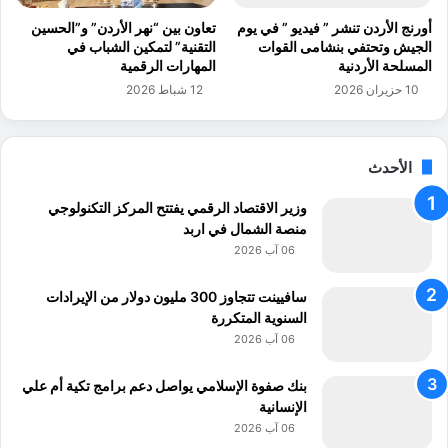
ي
أورنج الأردن تنشر ” فيديو ” في يوم
تعاون بين “نهر الأردن” و”الحسين
ل
الجيش وتحتفي بنشامى القوات
التقنية” لتمكين الشباب في
ة
المسلحة الأردنية
المهارات الرقمية
ع
10 حزيران 2026
12 شباط 2026
ل
ى
إ
ن
الأحدث
ج
ا
وزير الاقتصاد الرقمي يفتتح المركز التكنولوجي
ز
منصة الشمال في اربد
ه
06 آب 2026
ا
ا
سافيينت تتجاوز 300 مليون دولار من الإيرادات
ل
السنوية المتكررة
ا
06 آب 2026
ق
ل
بنك صفوة الإسلامي يواصل دعم برامج تكية أم علي
ي
الإنسانية
م
06 آب 2026
ي