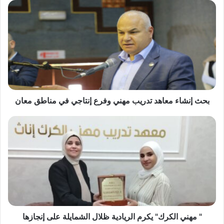
ب
ح
ث
إ
ن
ش
ا
ء
م
ع
بحث إنشاء معاهد تدريب مهني وفرع إنتاجي في مناطق معان
ا
ه
"
د
م
ت
ه
د
ن
ر
ي
ي
ا
ب
ل
م
ك
ه
ر
ن
ك
" مهني الكرك" يكرم الريادية ظلال الشمايلة على إنجازها