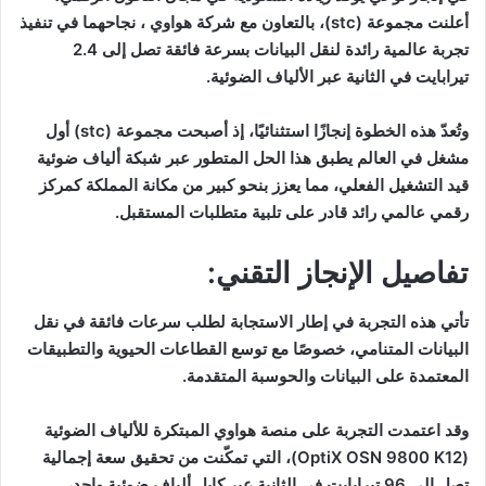
أعلنت مجموعة (stc)، بالتعاون مع شركة هواوي ، نجاحهما في تنفيذ
تجربة عالمية رائدة لنقل البيانات بسرعة فائقة تصل إلى 2.4
تيرابايت في الثانية عبر الألياف الضوئية.
وتُعدّ هذه الخطوة إنجازًا استثنائيًا، إذ أصبحت مجموعة (stc) أول
مشغل في العالم يطبق هذا الحل المتطور عبر شبكة ألياف ضوئية
قيد التشغيل الفعلي، مما يعزز بنحو كبير من مكانة المملكة كمركز
رقمي عالمي رائد قادر على تلبية متطلبات المستقبل.
تفاصيل الإنجاز التقني:
تأتي هذه التجربة في إطار الاستجابة لطلب سرعات فائقة في نقل
البيانات المتنامي، خصوصًا مع توسع القطاعات الحيوية والتطبيقات
المعتمدة على البيانات والحوسبة المتقدمة.
وقد اعتمدت التجربة على منصة هواوي المبتكرة للألياف الضوئية
(OptiX OSN 9800 K12)، التي تمكّنت من تحقيق سعة إجمالية
تصل إلى 96 تيرابايت في الثانية عبر كابل ألياف ضوئية واحد،