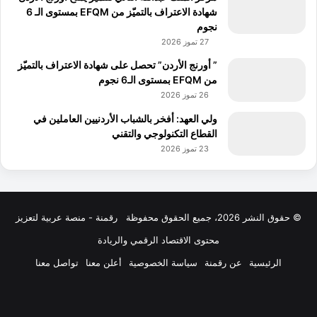
شهادة الاعتراف بالتميّز من EFQM بمستوى الـ 6
نجوم
27 تموز 2026
” أورنج الأردن” تحصل على شهادة الاعتراف بالتميّز
من EFQM بمستوى الـ6 نجوم
26 تموز 2026
ولي العهد: أفخر بالشباب الأردنيين العاملين في
القطاع التكنولوجي والتقني
23 تموز 2026
© حقوق النشر 2026، جميع الحقوق محفوظة
رقمنة - منصة عربية لتعزيز
محتوى الاقتصاد الرقمي والريادة
الرئيسية
عن رقمنة
سياسة الخصوصية
أعلن معنا
تواصل معنا
فيسبوك
‫X
لينكدإن
‫YouTube
انستقرام
ملخص