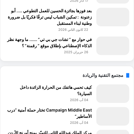
17 آذار 2026
بعد فوزها بجائزة الحسين للعمل التطوعي ….. أبو
زعنونة : تمكين الشباب ليس ترفًا فكريًا بل ضرورة
وطنية لبناء المستقبل
22 كانون الثاني 2026
في حوار مع ” تشات جي بي تي” ……. ما وجهة نظر
الذكاء الإصطناعي بإطلاق موقع ” رقمنة” ؟
26 حزيران 2025
مجتمع التقنية والريادة
كيف تحمي هاتفك من الحرارة الزائدة داخل
السيارة؟
04 آب 2026
Campaign Middle East تختار حملة أمنية “درب
الأساطير”
04 آب 2026
مركز الملك عبدالله الثاني للتميّز يمنح أورنج الأردن