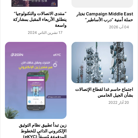
و
ر
ا
ي
“منتدى الاتصالات والتكنولوجيا”
Campaign Middle East تختار
ل
ن
ينطلق الأربعاء المقبل بمشاركة
حملة أمنية “درب الأساطير”
ف
ي
واسعة
04 آب 2026
ن
ن
17 تشرين الثاني 2024
و
ا
ن
"
ف
و
ي
ا
م
ل
ت
ش
ح
ب
ف
ك
ا
ة
اجتماع حاسم غدا لقطاع الإتصالات
ل
ا
بشأن الجيل الخامس
أ
ل
20 آذار 2022
ط
ن
ف
س
ا
ا
زين تبدأ تطبيق نظام التوثيق
ل
ئ
الإلكتروني الذاتي للخطوط
ي
المدفوعة مُسبقاً (eKYC)