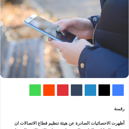
فيسبوك
‫X
لينكدإن
‏Tumblr
بينتيريست
‏Reddit
واتساب
رقمنة
أظهرت الاحصائيات الصادرة عن هيئة تنظيم قطاع الاتصالات ان