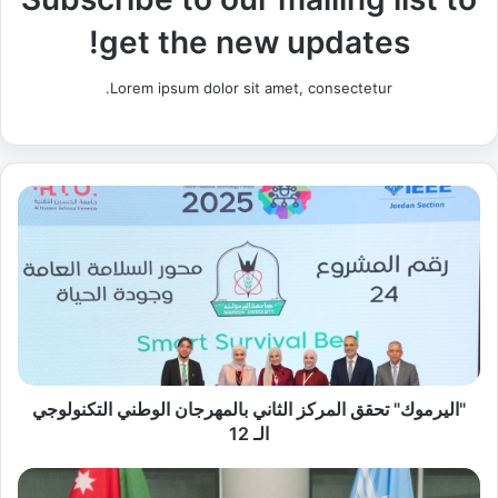
get the new updates!
Lorem ipsum dolor sit amet, consectetur.
"
ا
ل
ي
ر
م
و
ك
"
ت
"اليرموك" تحقق المركز الثاني بالمهرجان الوطني التكنولوجي
ح
الـ 12
ق
ق