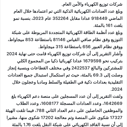
شركات توزيع الكهرباء والأمن العام.
وبلغ عدد العدادات الكهربائية الذكية التي تم اعتمادها خلال العام
الماضي 918449 عدادا مقابل 352264 عام 2023، بنسبة نمو
بلغت 161 بالمئة.
وبلغ عدد أنظمة الطاقة الكهربائية المتجددة المربوطة على شبكة
التوزيع وفق نظام صافي القياس 81146 باستطاعة 853 ميجاواط،
ووفق نظام العبور 656 باستطاعة 315 ميجاواط.
وأشار التقرير إلى أن شركات توزيع الكهرباء قامت حتى نهاية 2024
بتركيب نحو 1679598 عدادا كهربائيا ذكيا من المجموع الكلي
للمشتركين والبالغ 2422537 وفي مختلف القطاعات وبنسبة إنجاز
وصلت إلى 69.3 بالمئة، حيث تم استكمال استبدال جميع العدادات
التقليدية بعدادات ذكية في الطفيلة والسلط ومادبا وعجلون خلال
2024.
ولفت التقرير إلى أن عدد المسجلين على منصة دعم الكهرباء بلغ
1642669، وعدد العدادات المسجلة 1608177، وعدد الطلاب
والموظفين الحاصلين على دعم العداد الثاني 788، فيما تلقت الهيئة
17327 شكوى على المنصة وتم معالجة 17202 شكوى منها، مشيرا
إلى أن نسبة الفاقد الكهربائي على شبكة النقل بلغت 1.76 بالمئة