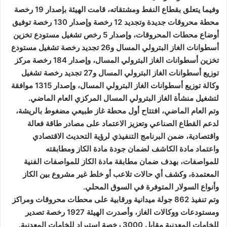
وفيما يتعلق بقطاع النفط ومشتقاته، قامت الهيئة بإصدار 19 رخصة
محطة محروقات جديدة وتجديد 12 رخصة وإصدار 130 رخصة توفيق
أوضاع محطات المحروقات، وإصدار 5 رخص تشغيل مستودع تخزين
أسطوانات الغاز البترولي المسال و26 تجديد رخصة تشغيل مستودع
تخزين أسطوانات الغاز البترولي المسال، وإصدار 184 رخصة مركز
توزيع أسطوانات الغاز البترولي المسال و27 تجديد رخصة تشغيل
وكالة توزيع أسطوانات الغاز البترولي المسال، وإصدار 1315 موافقة
لتشغيل منشأة الغاز البترولي المسال المركزي العام الماضي.
وتم العام الماضي، افتتاح أول محطة غاز طبيعي مضغوط بالريشة،
لدعم القطاع الصناعي وتعزيز الاعتماد على مصادر طاقة فعالة
واقتصادية، ضمن البرنامج التنفيذي لرؤية التحديث الاقتصادي
واعتماد مادة الكاشف لضمان جودة مادة الكاز ومطابقته
للمواصفات، بهدف ضمان مطابقة مادة الكاز للمواصفات الفنية
المعتمدة، وكشف أي حالات تلاعب أو خلط غير مشروع بين الكاز
وأنواع السولار المتوفرة في السوق المحلي.
وتم تنفيذ 862 جولة ميدانية ورقابية على محطات محروقات ومراكز
ومستودعات ووكالات الغاز، وأصدرت الهيئة 1927 رخصة تصدير
للخامات المعدنية مقابل 3000 رخصة استيراد للخامات المعدنية.