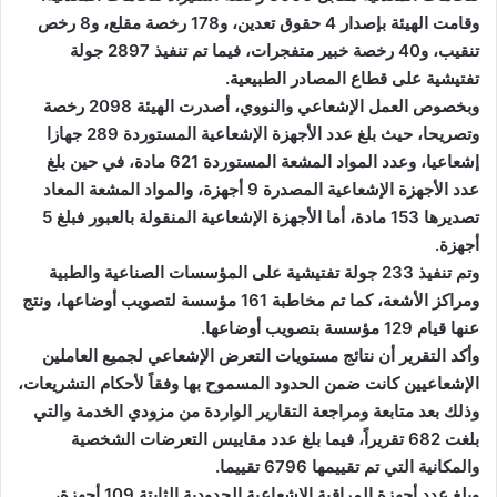
وقامت الهيئة بإصدار 4 حقوق تعدين، و178 رخصة مقلع، و8 رخص
تنقيب، و40 رخصة خبير متفجرات، فيما تم تنفيذ 2897 جولة
تفتيشية على قطاع المصادر الطبيعية.
وبخصوص العمل الإشعاعي والنووي، أصدرت الهيئة 2098 رخصة
وتصريحا، حيث بلغ عدد الأجهزة الإشعاعية المستوردة 289 جهازا
إشعاعيا، وعدد المواد المشعة المستوردة 621 مادة، في حين بلغ
عدد الأجهزة الإشعاعية المصدرة 9 أجهزة، والمواد المشعة المعاد
تصديرها 153 مادة، أما الأجهزة الإشعاعية المنقولة بالعبور فبلغ 5
أجهزة.
وتم تنفيذ 233 جولة تفتيشية على المؤسسات الصناعية والطبية
ومراكز الأشعة، كما تم مخاطبة 161 مؤسسة لتصويب أوضاعها، ونتج
عنها قيام 129 مؤسسة بتصويب أوضاعها.
وأكد التقرير أن نتائج مستويات التعرض الإشعاعي لجميع العاملين
الإشعاعيين كانت ضمن الحدود المسموح بها وفقاً لأحكام التشريعات،
وذلك بعد متابعة ومراجعة التقارير الواردة من مزودي الخدمة والتي
بلغت 682 تقريراً، فيما بلغ عدد مقاييس التعرضات الشخصية
والمكانية التي تم تقييمها 6796 تقييما.
وبلغ عدد أجهزة المراقبة الإشعاعية الحدودية الثابتة 109 أجهزة،