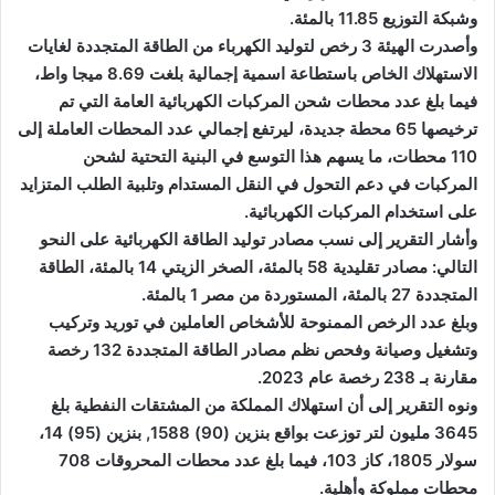
وشبكة التوزيع 11.85 بالمئة.
وأصدرت الهيئة 3 رخص لتوليد الكهرباء من الطاقة المتجددة لغايات
الاستهلاك الخاص باستطاعة اسمية إجمالية بلغت 8.69 ميجا واط،
فيما بلغ عدد محطات شحن المركبات الكهربائية العامة التي تم
ترخيصها 65 محطة جديدة، ليرتفع إجمالي عدد المحطات العاملة إلى
110 محطات، ما يسهم هذا التوسع في البنية التحتية لشحن
المركبات في دعم التحول في النقل المستدام وتلبية الطلب المتزايد
على استخدام المركبات الكهربائية.
وأشار التقرير إلى نسب مصادر توليد الطاقة الكهربائية على النحو
التالي: مصادر تقليدية 58 بالمئة، الصخر الزيتي 14 بالمئة، الطاقة
المتجددة 27 بالمئة، المستوردة من مصر 1 بالمئة.
وبلغ عدد الرخص الممنوحة للأشخاص العاملين في توريد وتركيب
وتشغيل وصيانة وفحص نظم مصادر الطاقة المتجددة 132 رخصة
مقارنة بـ 238 رخصة عام 2023.
ونوه التقرير إلى أن استهلاك المملكة من المشتقات النفطية بلغ
3645 مليون لتر توزعت بواقع بنزين (90) 1588, بنزين (95) 14،
سولار 1805، كاز 103، فيما بلغ عدد محطات المحروقات 708
محطات مملوكة وأهلية.