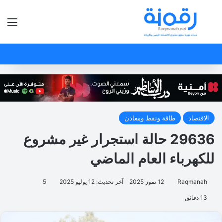
بحث عن
الق
الاقتصاد
طاقة ونفط ومعادن
29636 حالة استجرار غير مشروع
للكهرباء العام الماضي
Raqmanah
12 تموز 2025
آخر تحديث: 12 يوليو 2025
5
13 دقائق