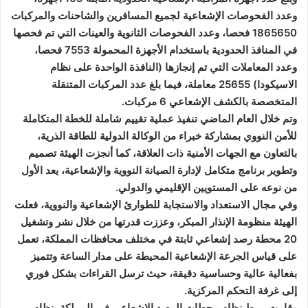
وعدد الفحوصات الإشعاعية لجميع المسافرين والشاحنات والمركبات
1865650 فحصا، وعدد الفحوصات الثانوية والعينات التي تم فحصها
في المنافذ الحدودية باستخدام الأجهزة المحمولة 7553 فحصا،
وعدد المعاملات التي تم إنجازها (النافذة الواحدة على نظام
الاسيكودا) 25655 معاملة، فيما بلغ عدد المركبات المتنقلة
المتخصصة بالكشف الإشعاعي 6 مركبات.
وتم خلال العام الماضي تنفيذ عملية تقييم شاملة للخطة المتكاملة
للأمن النووي بمشاركة خبراء من الوكالة الدولية للطاقة الذرية،
بالتعاون مع الجهات الأمنية ذات العلاقة، كما أنجزت الهيئة تصميم
وتطوير برنامج متكامل لإدارة الصيانة النووية والإشعاعية، يعد الأول
من نوعه على المستويين الإقليمي والدولي.
وفي مجال الاستعداد والاستجابة للطوارئ الإشعاعية والنووية، فعلت
الهيئة منظومة الإنذار المبكر، وعززت قدرتها من خلال نشر وتشغيل
20 محطة رصد إشعاعي ثابتة في مختلف محافظات المملكة، تعمل
على قياس الجرعة الإشعاعية المحيطة على مدار الساعة وتتميز
بفعالية عالية وحساسية دقيقة، حيث ترسل القراءات بشكل فوري
إلى غرفة التحكم المركزية.
وقامت بربط نظام محطات الرصد الإشعاعي في المملكة بنظام