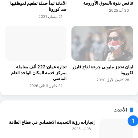
تنافس بقوة بالسوق الأوروبية
الأمانة تبدأ حملة تطعيم لموظفيها
ل
ر
ضد كورونا
30 آب 2025
و
ل
21 نيسان 2021
ط
ج
ن
و
ي
ا
ا
ز
ل
ا
ت
ل
ك
س
ن
ف
لبنان تحجز مليوني جرعة لقاح فايزر
تجارة عمان:222 ألف معاملة
و
ر
لكورونا
بمركز خدمة المكان الواحد العام
ل
ا
الماضي
28 كانون الأول 2020
و
ل
31 كانون الثاني 2026
ج
إ
ي
ل
ا
ك
ل
ت
الأحدث
ـ
ر
1
و
إنجازات رؤية التحديث الاقتصادي في قطاع الطاقة
2
ن
08 آب 2026
ي