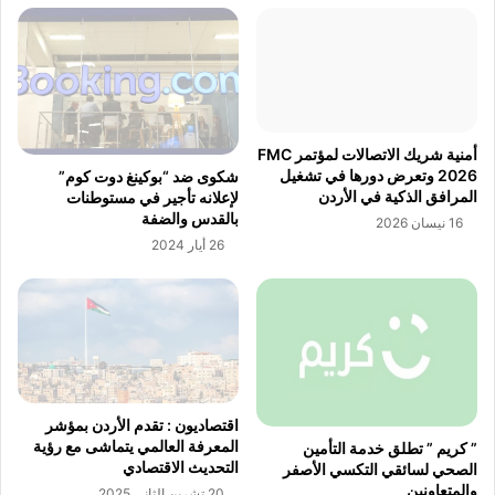
ج
ا
"
ل
غ
ا
و
ص
غ
ط
ل
ن
أمنية شريك الاتصالات لمؤتمر FMC
"
ا
2026 وتعرض دورها في تشغيل
شكوى ضد “بوكينغ دوت كوم”
و
ع
المرافق الذكية في الأردن
لإعلانه تأجير في مستوطنات
"
ي
بالقدس والضفة
16 نيسان 2026
O
.
26 أيار 2024
p
.
e
.
n
.
A
"
I
ش
"
ج
ف
ع
ي
ف
اقتصاديون : تقدم الأردن بمؤشر
ت
ت
المعرفة العالمي يتماشى مع رؤية
” كريم ” تطلق خدمة التأمين
ط
ى
التحديث الاقتصادي
الصحي لسائقي التكسي الأصفر
ب
ع
والمتعاونين
20 تشرين الثاني 2025