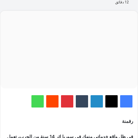
12 دقائق
فيسبوك
‫X
لينكدإن
‏Tumblr
بينتيريست
‏Reddit
واتساب
رقمنة
في ظل واقع خدماتي منهك في سوريا إثر 14 سنة من الحرب، تعمل