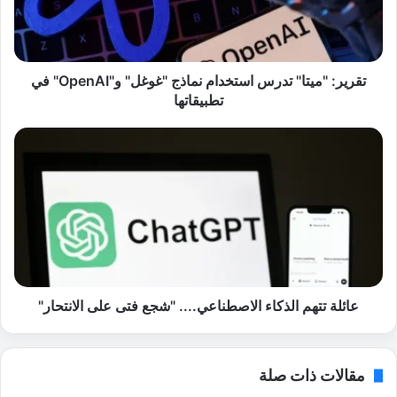
:
"
م
ي
ت
تقرير: "ميتا" تدرس استخدام نماذج "غوغل" و"OpenAI" في
ا
تطبيقاتها
"
ت
ع
د
ا
ر
ئ
س
ل
ا
ة
س
ت
ت
ت
خ
ه
د
م
ا
ا
عائلة تتهم الذكاء الاصطناعي.... "شجع فتى على الانتحار"
م
ل
ن
ذ
م
ك
مقالات ذات صلة
ا
ا
ذ
ء