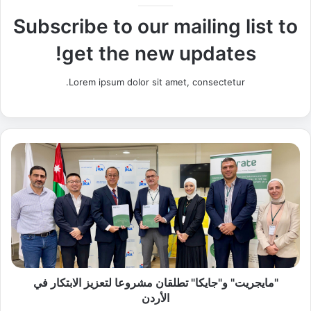
Subscribe to our mailing list to
get the new updates!
Lorem ipsum dolor sit amet, consectetur.
"
م
ا
ي
ج
ر
ي
ت
"
و
"مايجريت" و"جايكا" تطلقان مشروعا لتعزيز الابتكار في
"
الأردن
ج