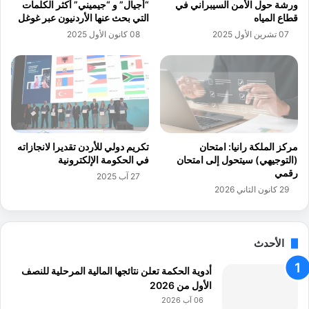
ورشة حول الأمن السيبراني في
“أجيال” و “جيميني” أكثر الكلمات
ي
ي
قطاع المياه
التي بحث عنها الأردنيون عبر غوغل
ز
ة
07 تشرين الأول 2025
08 كانون الأول 2025
ا
ت
ل
ش
ا
ا
ب
ر
ت
ك
ك
ب
ا
م
ر
ع
مركز الملكة رانيا: امتحان
تكريم دولي للأردن تقديرا لانجازاته
ف
ر
(التوجيهي) سيتحول إلى امتحان
في الحكومة الإلكترونية
ي
ض
رقمي
27 آب 2025
ا
"
29 كانون الثاني 2026
ل
ف
أ
ا
ر
ن
د
س
الأحدث
ن
ي
أدوية الحكمة تعلن نتائجها المالية المرحلية للنصف
ف
الأول من 2026
و
د
06 آب 2026