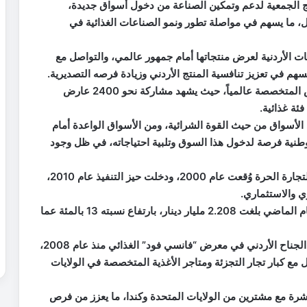
الجمعية لدعم وتمكين الصناعة من دخول أسواق جديدة،
ل، ما يسهم في مواصلة تطور ونمو الصناعات الغذائية في
 الأردنية لعرض منتجاتها أمام جمهور عالمي، والتواصل مع
هم في تعزيز تنافسية المنتج الأردني وزيادة فرصه التصديرية.
وأوضح أن معرض “فانسي فود” يعد من أضخم المعارض المتخصصة عالمياً، حيث يشهد مشاركة نحو 2400 عارض
الأسواق من حيث القوة الشرائية، ومن الأسواق الواعدة أمام
وطنية فرصة لدخول هذا السوق وتلبية احتياجاته، في ظل وجود
ويرتبط الأردن مع الولايات المتحدة الأميركية باتفاقية للتجارة الحرة وُقعت عام 2000، ودخلت حيز التنفيذ عام 2010،
ي والاستثماري.
يذكر أن صادرات الأردن إلى الولايات المتحدة خلال العام الماضي بلغت 2.208 مليار دينار، بارتفاع نسبته 13 بالمئة عما
بدوره، أكد مدير عام الجمعية حليم أبو رحمة، أن تنظيم الجناح الأردني في معرض “فانسي فود” الغذائي منذ عام 2008،
 مع كبار تجار التجزئة ومتاجر الأغذية المتخصصة في الولايات
شرة مع مشترين من الولايات المتحدة وكندا، ما يعزز من فرص