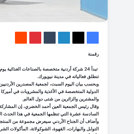
فيسبوك
‫X
لينكدإن
‏Tumblr
بينتيريست
‏Reddit
رقمنة
تنطلق فعالياته في مدينة نيويورك.
وبحسب بيان اليوم السبت، لجمعية المصدرين الأردنيين 
الدولية المتخصصة في الأغذية والمشروبات في أميركا 
والمشترين والزائرين من شتى دول العالم.
السادسة عشرة التي تنظمها الجمعية في هذا الحدث ا
وأضاف أن الجناح الأردني سيعرض مجموعة من المنتجات 
التوابل والبهارات، القهوة، الشوكولاتة، المأكولات الش