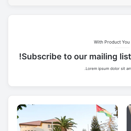
With Product You
Subscribe to our mailing lis
Lorem ipsum dolor sit am
ا
ل
ح
ك