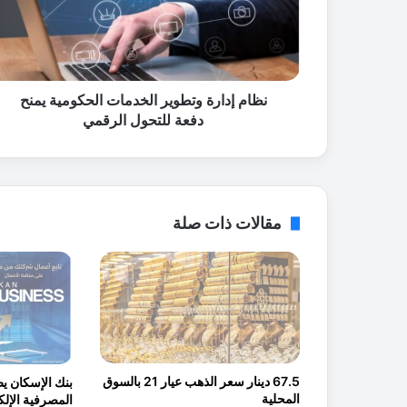
إ
د
ا
ر
ة
و
نظام إدارة وتطوير الخدمات الحكومية يمنح
ت
دفعة للتحول الرقمي
ط
و
ي
ر
ا
مقالات ذات صلة
ل
خ
د
م
ا
ت
ا
ل
67.5 دينار سعر الذهب عيار 21 بالسوق
بنك الإسكان ي
ح
المحلية
ك