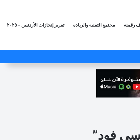
 رقمنة
مجتمع التقنية والريادة
تقرير إنجازات الأردنيين – ٢٠٢٥
‫X
فيسبوك
لينكدإن
‫YouTube
انستقرام
ملخص الموقع RSS
مقال عشوائي
نسي فود”