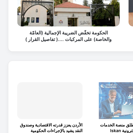
و
م
ة
ت
خ
فّ
الحكومة تخفّض الضريبة الإجمالية (العامّة
ض
والخاصة) على المركبات ....( تفاصيل القرار )
ا
ل
ض
ر
ي
ب
ة
ا
ل
إ
ج
م
ا
طلق منصة الخدمات
الأردن يعزز قدرته الاقتصادية وصندوق
ل
المصرفية الإلكترونية Iskan
النقد يشيد بالإجراءات الحكومية
ي