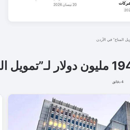
20 نيسان 2026
ة
(
ا
ل
ع
ا
مّ
ة
و
ا
ل
خ
ا
ص
ة
)
ع
ل
ى
ا
ل