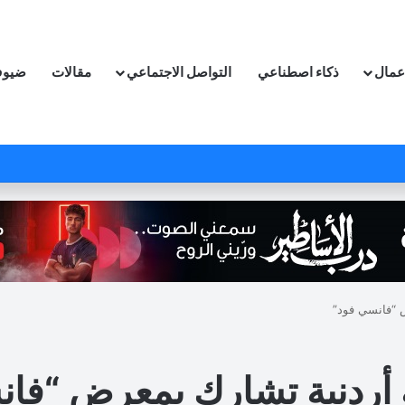
اعمال
ذكاء اصطناعي
التواصل الاجتماعي
مقالات
ضيوف
ض “فانسي فود”
 أردنية تشارك بمعرض “فا