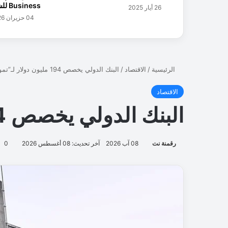
Business للشركات
26 أيار 2025
و
04 حزيران 2026
م
ي
ة
ي
م
ن
ح
د
ف
ع
ة
ل
ل
ت
ح
و
ل
ا
ل
ر