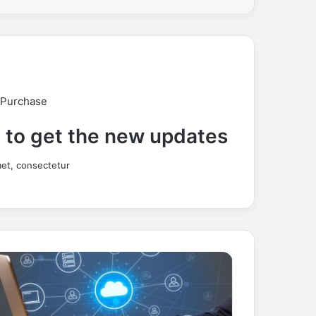
 Purchase
t to get the new updates!
et, consectetur.
ن
ظ
ا
م