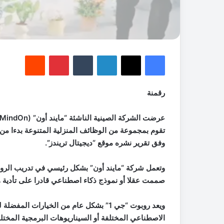
فيسبوك
‫X
لينكدإن
‏Tumblr
بينتيريست
‏Reddit
رقمنة
تقوم بمجموعة من الوظائف المنزلية المتنوعة بدءا من 
وفق تقرير نشره موقع “ديجيتال تريندز”.
وتعمل شركة “مايند أون” بشكل رئيسي في تدريب الروبو
صممت عقلا أو نموذج ذكاء اصطناعي قادرا على تأدية 
ويعد روبوت “جي 1” بشكل عام من الخيارات ال
الاصطناعي المختلفة أو السيناريوهات البرمجية المختلف