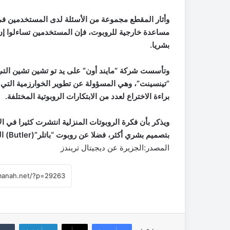
وأثار المقطع مجموعة من الأسئلة لدى المستخدمين في 
مساعدة خارجية للروبوت، فإن المستخدمين تساءلوا إ
بشريا.
وتأسست شركة “مايند أون” على يد تو تشين تشين الت
“تينسينت”، وهي المسؤولة عن تطوير الخوارزمية التي 
براءة الاختراع لعدد من الابتكارات الروبوتية المختلفة.
ويذكر بأن فكرة الروبوتات المنزلية انتشرت كثيرا في ال
بتصميم بشري أكثر، فضلا عن روبوت “باتلر”(Butler) الذي كشفت عنه شركة “فيغر” (Figure) الأميركية.
المصدر:الجزيرة عن ديجيتال تريندز