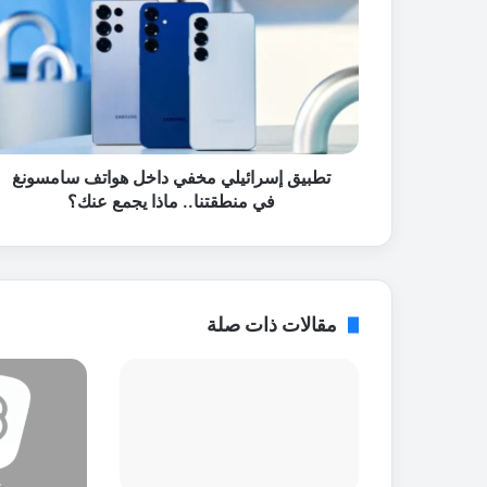
ب
ي
ق
إ
س
ر
ا
ئ
تطبيق إسرائيلي مخفي داخل هواتف سامسونغ
ي
في منطقتنا.. ماذا يجمع عنك؟
ل
ي
م
خ
ف
مقالات ذات صلة
ي
د
ا
خ
ل
ه
و