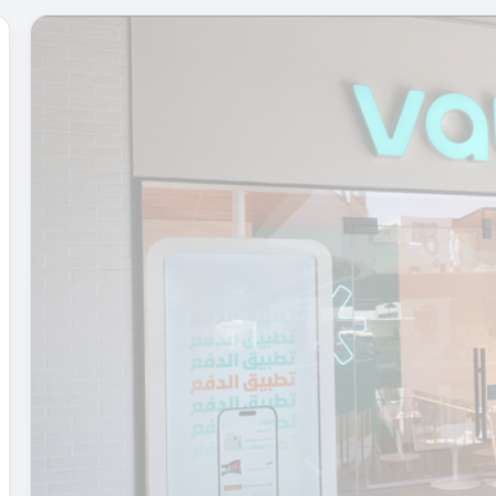
ع
ا
م
ا
ل
م
ق
ب
ل