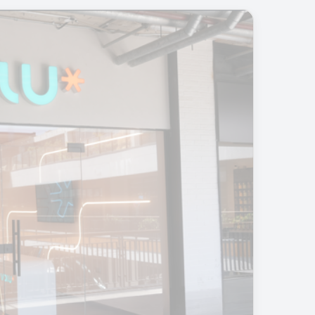
م
ا
ذ
ا
ي
ج
م
ع
ع
ن
ك
؟