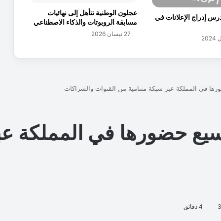
د
عجلون الوطنية تتأهل إلى نهائيات
د
Ope ” تدرس إدراج الإعلانات في
مسابقة الروبوتات والذكاء الاصطناعي
7
27 نيسان 2026
.
3
م
ل
ي
ا
ر
ا
ت
د
ي
ن
ا
ر
ف
ي
ا
ل