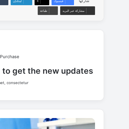
شاركها
فيسبوك
‫X
لينكدإن
مشاركة عبر البريد
طباعة
 Purchase
t to get the new updates!
et, consectetur.
ت
ط