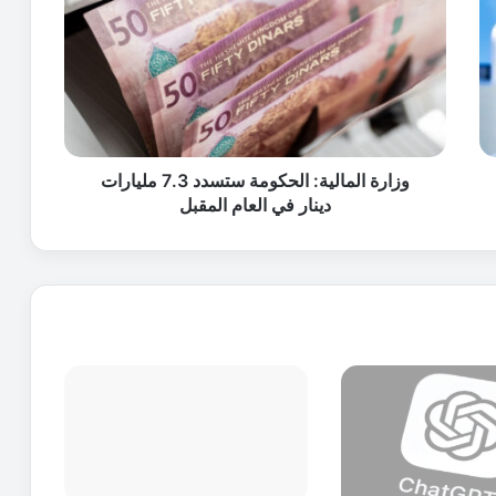
ا
ر
ة
ا
ل
م
ا
ل
وزارة المالية: الحكومة ستسدد 7.3 مليارات
ي
دينار في العام المقبل
ة
:
ا
ل
ح
ك
و
م
ة
س
ت
س