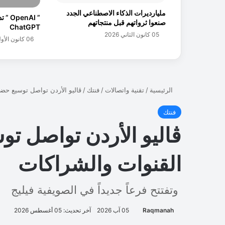
ا
مليارديرات الذكاء الاصطناعي الجدد
ت
” nAI
صنعوا ثرواتهم قبل منتجاتهم
ف
ChatGPT
05 كانون الثاني 2026
س
06 كانون الأول 2024
ا
م
س
و
ن
غ
ف
ي
م
ن
ط
ق
ت
ن
ا
.
.