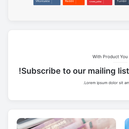
بينتيريست
With Product You
Subscribe to our mailing lis
Lorem ipsum dolor sit am
و
ز