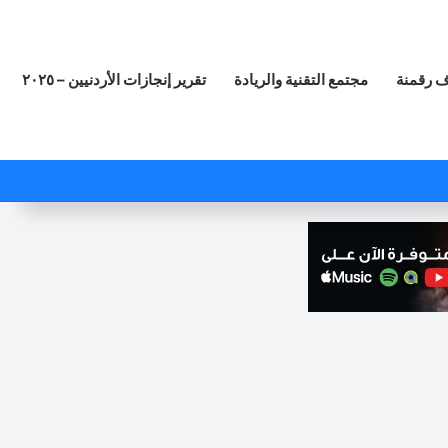
 رقمنة
مجتمع التقنية والريادة
تقرير إنجازات الأردنيين – ٢٠٢٥
‫X
فيسبوك
لينكدإن
‫YouTube
انستقرام
ملخص الموقع RSS
مقال عشوائي