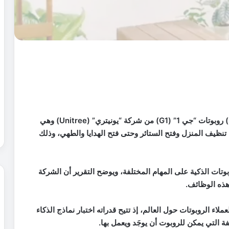
عرضت الشركة الصينية الناشئة “مايند أون” (MindOn) روبوتات “جي 1” (G1) من شركة “يونيتري” (Unitree) وهي
تنظيف المنزل وفتح الستائر وحتى فتح الهدايا والطهي، وذلك
تات الذكية على المهام المختلفة، ويوضح التقرير أن الشركة
هذه الوظائف.
مفضلة لعملاء الروبوتات حول العالم، إذ تتيح قدراته اختبار نماذج الذكاء
ة التي يمكن للروبوت أن يوجَد ويعمل بها.