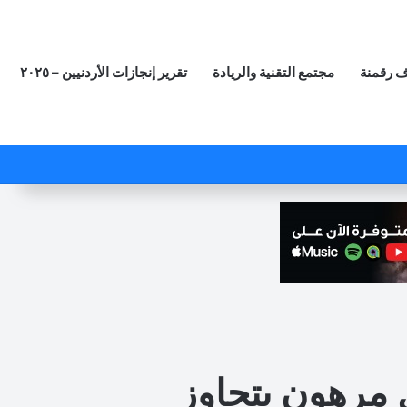
 رقمنة
مجتمع التقنية والريادة
تقرير إنجازات الأردنيين – ٢٠٢٥
‫X
فيسبوك
لينكدإن
‫YouTube
انستقرام
ملخص الموقع RSS
مقال عشوائي
 مرهون بتجاوز