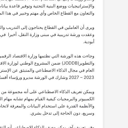
والإستراتيجيات ووضع البنية التحتية وتوفير قاعدة بيانا
والتعاون مع القطاع الخاص وأي مهتم وخبير في هذا الم
ويرى أن العاملين في القطاع يحتاجون إلى التدريب والت
وعقدت ورشة تدريبية في مبنى وزارة النقل، أخيرا في 
أبودية.
وجاءت هذه الورشة التي نظتمها وزارة الاقتصاد الرقمي 
والتطوير(JODDB) ضمن المشروع الوطني لو
العام في مجال الذكاء الاصطناعي والمنبثق عن الإستراتي
2023 – 2027 وشارك في الورشة مديرو ورؤساء أقسام من موظفي وزارة النقل.
ويمكن تعريف الذكاء الاصطناعي على أنه مجموعة من ال
الكمبيوتر والبرمجيات كيفية القيام بمهام تشابه مهام ا
والأنظمة القدرة على استخدام البيانات والمعرفة لاتخ
وسريع، دون الحاجة إلى تدخل بشري.
وفي تعريف آخر يمكن وصف الذكاء الاصطناعي أنه التق