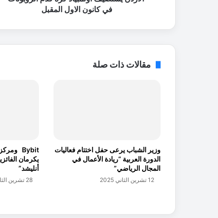
ض
في كانون الاول المقبل
ي
ف
أ
و
ل
مقالات ذات صلة
م
ب
ي
ا
د
ك
ر
ة
وزير الشباب يرعى حفل اختتام فعاليات
Bybit ومر
ق
الدورة العربية “ريادة الأعمال في
د
المجال الرياضي”
أنليشد”
م
12 تشرين الثاني 2025
28 تشرين الثاني 2025
ا
ل
ر
و