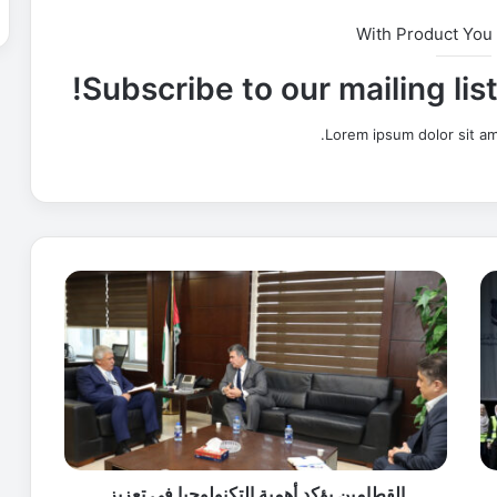
With Product You
Subscribe to our mailing lis
Lorem ipsum dolor sit am
ا
ل
ق
ط
ا
م
ي
ن
ي
ؤ
القطامين يؤكد أهمية التكنولوجيا في تعزيز