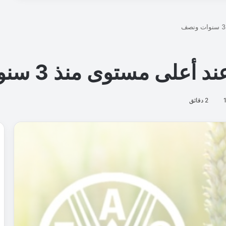
ع
ز
ي
ز
ك
ف
ا
ء
ة
ق
ط
ا
ع
ا
ل
ن
ق
ل