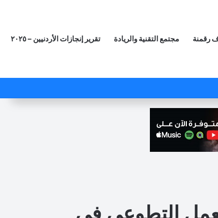
 رقمنة
مجتمع التقنية والريادة
تقرير إنجازات الأردنيين – ٢٠٢٥
‫X
فيسبوك
لينكدإن
‫YouTube
انستقرام
ملخص الموقع RSS
مقال عشوائي
للعمل التطوعي في