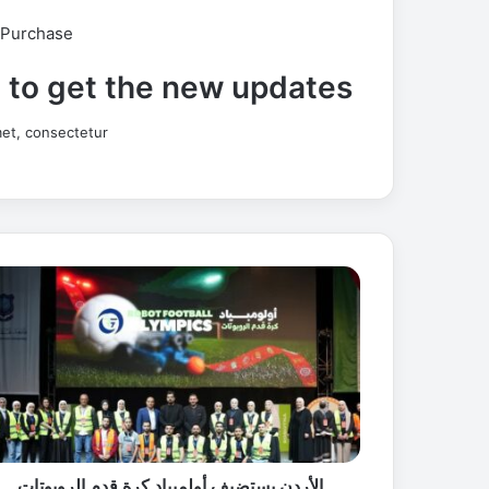
 Purchase
t to get the new updates!
et, consectetur.
ا
ل
أ
ر
د
ن
ي
س
ت
الأردن يستضيف أولمبياد كرة قدم الروبوتات