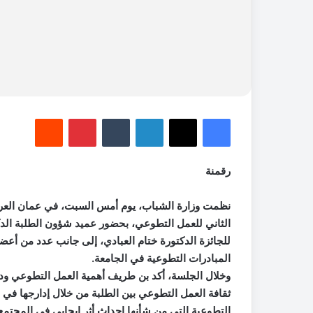
فيسبوك
‫X
لينكدإن
‏Tumblr
بينتيريست
‏Reddit
رقمنة
نظمت وزارة الشباب، يوم أمس السبت، في عمان العربية 
الثاني للعمل التطوعي، بحضور عميد شؤون الطلبة ال
للجائزة الدكتورة ختام العبادي، إلى جانب عدد من أعضا
المبادرات التطوعية في الجامعة.
وخلال الجلسة، أكد بن طريف أهمية العمل التطوعي ود
ثقافة العمل التطوعي بين الطلبة من خلال إدارجها في 
التطوعية التي من شأنها إحداث أثر إيجابي في المجتمع