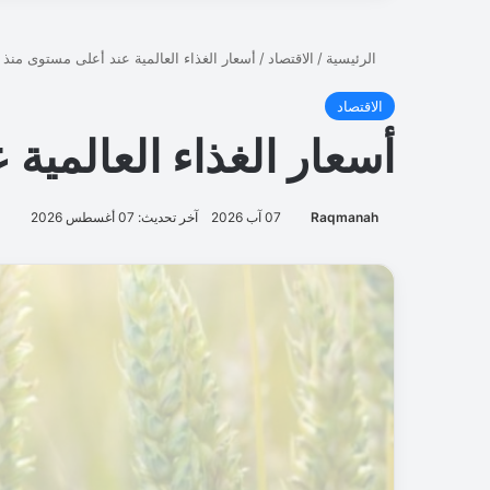
ب
و
ت
ا
ت
ف
ي
ك
ا
ن
و
ن
ا
ل
ا
و
ل
ا
ل
م
ق