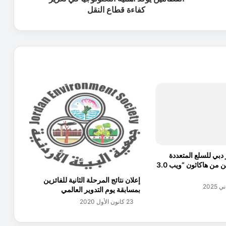
ك
كفاءة قطاع النقل
د
أ
ه
م
ي
ة
ا
ل
ت
ك
ن
و
ل
كز دبي للسلع المتعددة
و
يكرمان الفائزين من هاكاثون “ويب 3.0
ج
ي
إعلان نتائج المرحلة الثانية للفائزين
ا
بمسابقة يوم التدوير العالمي
ف
23 كانون الأول 2020
ي
ت