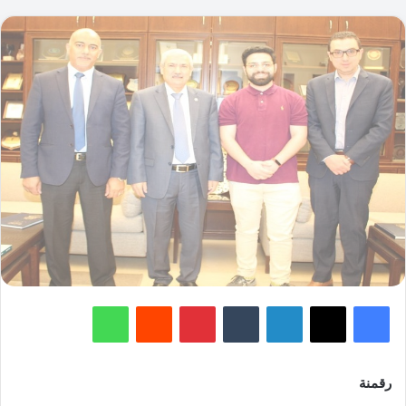
فيسبوك
‫X
لينكدإن
‏Tumblr
بينتيريست
‏Reddit
واتساب
رقمنة