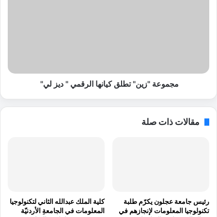
م
ج
4
م
3
و
م
ع
ل
ة
ي
"
ا
ز
ر
ي
د
ن
مجموعة "زين" تطلق كيانها الرقمي " ديز لي"
و
"
ل
ت
ا
ط
مقالات ذات صلة
ر
ل
ل
ق
ش
ك
ر
ي
ا
ا
ء
ن
م
ه
ن
ا
رئيس جامعة عجلون يكرّم طلبة
كلية الملك عبدالله الثاني لتكنولوجيا
ص
ا
تكنولوجيا المعلومات لإنجازهم في
المعلومات في الجامعةِ الأردنيّة
ة
ل