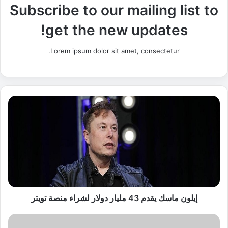
Subscribe to our mailing list to
get the new updates!
Lorem ipsum dolor sit amet, consectetur.
إ
ي
ل
و
ن
م
ا
س
ك
ي
إيلون ماسك يقدم 43 مليار دولار لشراء منصة تويتر
ق
د
م