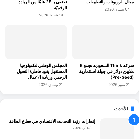
مجال الروبوتات والتطبيقات
تحتفي بـ 25 عامًا من الريادةِ
ت
ر
الرقميّة
04 نيسان 2026
و
ق
18 شباط 2026
ي
م
ت
ي
ر
"
د
ي
ز
ل
ي
شركة Think السعودية تجمع 8
المجلس الوطني لتكنولوجيا
"
ملايين دولار في جولة استثمارية
المستقبل يقود قاطرة التحول
(Pre-Seed)
الرقمي وريادة الاعمال
21 تموز 2026
21 نيسان 2026
الأحدث
إنجازات رؤية التحديث الاقتصادي في قطاع الطاقة
08 آب 2026