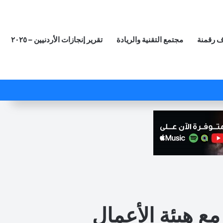
 رقمنة
مجتمع التقنية والريادة
تقرير إنجازات الأردنيين – ٢٠٢٥
‫X
فيسبوك
لينكدإن
‫YouTube
انستقرام
ملخص الموقع RSS
مقال عشوائي
مع هيئة الأعمال