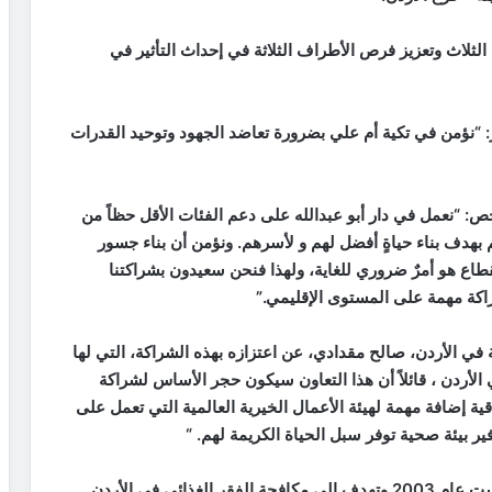
الثلاث وتعزيز فرص الأطراف الثلاثة في إحداث التأثير في
ر: “نؤمن في تكية أم علي بضرورة تعاضد الجهود وتوحيد القدرات
خص: “نعمل في دار أبو عبدالله على دعم الفئات الأقل حظاً من
بهدف بناء حياةٍ أفضل لهم و لأسرهم. ونؤمن أن بناء جسور
ع هو أمرٌ ضروري للغاية، ولهذا فنحن سعيدون بشراكتنا
شراكة مهمة على المستوى الإقليمي.”
ية في الأردن، صالح مقدادي، عن اعتزازه بهذه الشراكة، التي لها
الأردن ، قائلاً أن هذا التعاون سيكون حجر الأساس لشراكة
ة إضافة مهمة لهيئة الأعمال الخيرية العالمية التي تعمل على
 بيئة صحية توفر سبل الحياة الكريمة لهم. “
تكية أم علي هي مؤسسة غير حكومية وغير ربحية تأسست عام 2003 وتهدف إلى مكافحة الفقر الغذائي في الأردن