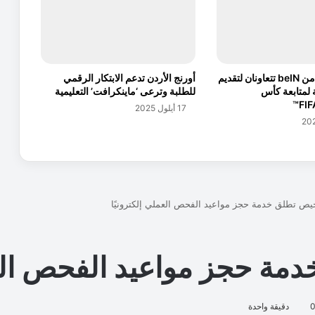
و
ر
و
ن
ا
طلبات وTOD من beIN تتعاونان لتقديم
أورنج الأردن تدعم الابتكار الرقمي
خ
ة لمتابعة كأس
للطلبة وترعى ‘ماينكرافت’ التعليمية
ل
17 أيلول 2025
ا
ل
ا
ل
ن
ص
ف
ا
ل
ث
ا
ن
ي
م