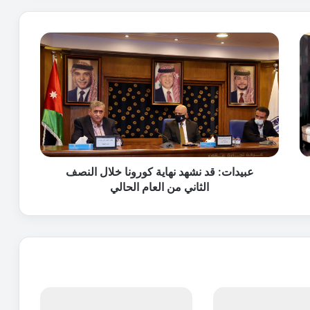
ع
ب
ي
د
ا
ت
:
ق
د
ن
عبيدات: قد نشهد نهاية كورونا خلال النصف
ش
الثاني من العام الحالي
ه
د
ن
ه
ا
ي
ة
ك