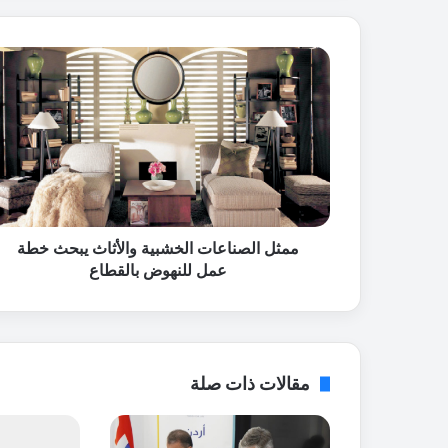
م
م
ث
ل
ا
ل
ص
ن
ا
ع
ممثل الصناعات الخشبية والأثاث يبحث خطة
ا
عمل للنهوض بالقطاع
ت
ا
ل
خ
ش
مقالات ذات صلة
ب
ي
ة