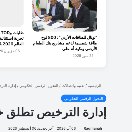
و
ا
ل
أ
ث
ا
“توتال للطاقات الأردن” : 800 لوح
تجربة استثنائي
ث
طاقة شمسية لدعم مشاريع بنك الطعام
العالم FIFA 2026™
ي
الأردني وتكية أم علي
06 حزيران 2026
ب
22 تموز 2025
ح
ث
خ
ط
ة
ع
م
ل
ل
ل
ن
ه