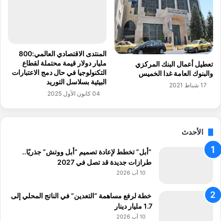
ر
6
ا
م
ت
ل
ا
ي
ل
ا
المنتدى الاقتصادي العالمي:800
د
ر
مليار دولار قيمة محتملة لقطاع
تعطيل أعمال البنك المركزي
و
د
التكنولوجيا في حال دمج الاعتبارات
والبنوك العامة غدا الخميس
ل
و
البيئية بسلاسل التوريد
17 شباط 2021
ا
ل
04 كانون الأول 2025
ر
ا
ا
ر
ت
ل
ل
ت
الأحدث
ص
ع
ا
ز
“أبل” تخطط لإعادة تصميم “أبل ووتش” جذريًا..
ل
ي
طرازات جديدة قد تصل في 2027
ح
ز
10 آب 2026
ص
ص
ن
ن
خطة لرفع مساهمة “التعدين” في الناتج المحلي إلى
ا
ا
1.7 مليار دينار
د
ع
10 آب 2026