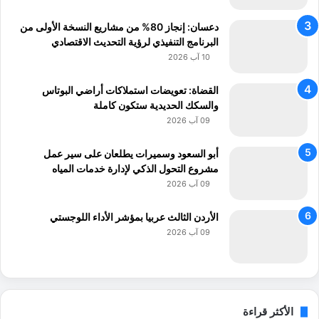
ي
ة
ق
ا
دعسان: إنجاز 80% من مشاريع النسخة الأولى من
ا
ل
البرنامج التنفيذي لرؤية التحديث الاقتصادي
ل
ر
10 آب 2026
ت
ق
ح
ا
القضاة: تعويضات استملاكات أراضي البوتاس
و
ئ
والسكك الحديدية ستكون كاملة
ط
ق
09 آب 2026
و
و
ا
ا
ل
أبو السعود وسميرات يطلعان على سير عمل
ل
ا
مشروع التحول الذكي لإدارة خدمات المياه
ذ
س
ك
09 آب 2026
ت
ا
ث
ء
الأردن الثالث عربيا بمؤشر الأداء اللوجستي
م
ا
09 آب 2026
ا
ل
ر
ا
ص
ط
ن
الأكثر قراءة
ا