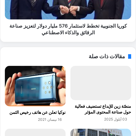
ا
ل
ء
ج
ا
ن
ل
و
كوريا الجنوبية تخطط لاستثمار 576 مليار دولار لتعزيز صناعة
ا
ب
الرقائق والذكاء الاصطناعي
ص
ي
ط
ة
ن
ت
مقالات ذات صلة
ا
خ
ع
ط
ي
ط
ل
ل
إ
ا
د
س
ا
ت
ر
ث
منصّة زين للإبداع تستضيف فعالية
ة
م
حول صناعة المحتوى المؤثر
نوكيا تعلن عن هاتف رخيص الثمن
م
ا
03 أيلول 2025
16 نيسان 2021
ل
ر
ي
5
ا
7