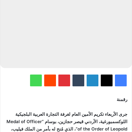
فيسبوك
‫X
لينكدإن
‏Tumblr
بينتيريست
‏Reddit
واتساب
رقمنة
جرى الأربعاء تكريم الأمين العام لغرفة التجارة العربية البلجيكية
اللوكسمبورغية، الأردني قيصر حجازين، بوسام “Medal of Officer
of the Order of Leopold”، الذي مُنح له بأمر من الملك فيليب،