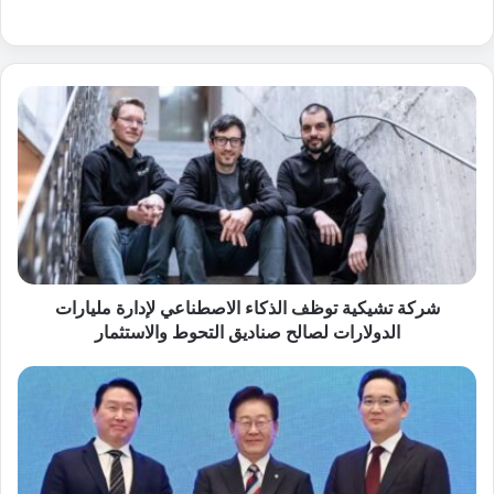
ش
ر
ك
ة
ت
ش
ي
ك
ي
ة
شركة تشيكية توظف الذكاء الاصطناعي لإدارة مليارات
ت
الدولارات لصالح صناديق التحوط والاستثمار
و
ظ
ك
ف
و
ا
ر
ل
ي
ذ
ا
ك
ا