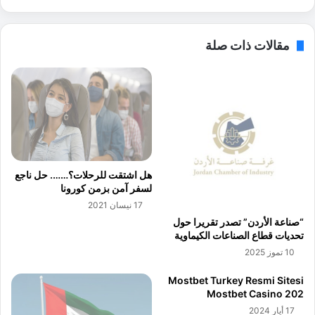
ج
و
ي
ح
ا
د
مقالات ذات صلة
ا
ة
ل
ا
م
ل
ع
ر
ل
و
و
ب
م
و
ا
ت
ت
ا
هل اشتقت للرحلات؟……. حل ناجع
و
ت
لسفر آمن بزمن كورونا
ا
ل
17 نيسان 2021
ل
س
“صناعة الأردن” تصدر تقريرا حول
ا
و
تحديات قطاع الصناعات الكيماوية
ت
ف
ص
10 تموز 2025
ت
ا
ب
Mostbet Turkey Resmi Sitesi
ل
ن
Mostbet Casino 202
ا
ك
17 أيار 2024
ت
م