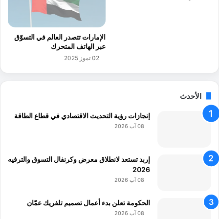
ا
ق
ل
ا
أ
ب
الإمارات تتصدر العالم في التسوّق
ر
ل
عبر الهاتف المتحرك
د
5
02 تموز 2025
ن
.
ي
4
ا
م
ل
ل
الأحدث
ب
ي
ر
ا
إنجازات رؤية التحديث الاقتصادي في قطاع الطاقة
ي
ر
08 آب 2026
ط
د
ا
و
ن
ل
إربد تستعد لانطلاق معرض وكرنفال التسوق والترفيه
ي
ا
2026
ر
08 آب 2026
الحكومة تعلن بدء أعمال تصميم تلفريك عمّان
08 آب 2026