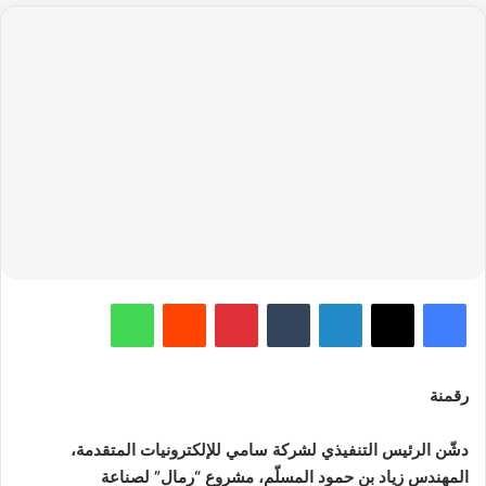
فيسبوك
‫X
لينكدإن
‏Tumblr
بينتيريست
‏Reddit
واتساب
رقمنة
دشّن الرئيس التنفيذي لشركة سامي للإلكترونيات المتقدمة،
المهندس زياد بن حمود المسلّم، مشروع “رمال” لصناعة