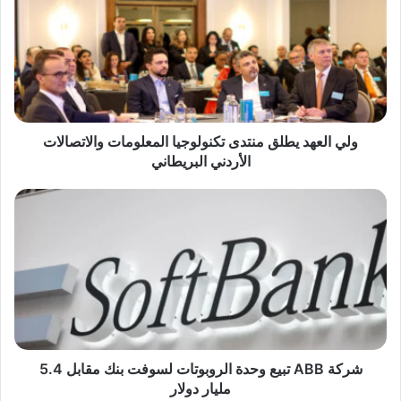
ي
ا
ل
ع
ه
د
ي
ط
ولي العهد يطلق منتدى تكنولوجيا المعلومات والاتصالات
ل
الأردني البريطاني
ق
م
ش
ن
ر
ت
ك
د
ة
ى
A
ت
B
ك
B
ن
ت
و
ب
ل
ي
شركة ABB تبيع وحدة الروبوتات لسوفت بنك مقابل 5.4
و
ع
مليار دولار