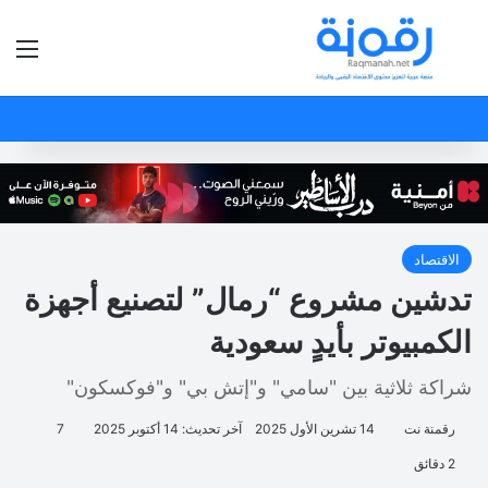
بحث عن
الق
الاقتصاد
تدشين مشروع “رمال” لتصنيع أجهزة
الكمبيوتر بأيدٍ سعودية
شراكة ثلاثية بين "سامي" و"إتش بي" و"فوكسكون"
رقمنة نت
14 تشرين الأول 2025
آخر تحديث: 14 أكتوبر 2025
7
2 دقائق