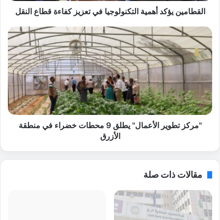
ي
ؤ
القطامين يؤكد أهمية التكنولوجيا في تعزيز كفاءة قطاع النقل
ك
د
"
أ
م
ه
ر
م
ك
ي
ز
ة
ت
ا
ط
ل
و
ت
ي
ك
ر
"مركز تطوير الأعمال" يطلق 9 محطات خضراء في منطقة
ن
ا
الأزرق
و
ل
ل
أ
و
ع
مقالات ذات صلة
ج
م
ي
ا
ا
ل
ف
"
ي
ي