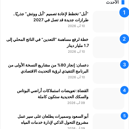
الأحدث
ا
ل
“أبل” تخطط لإعادة تصميم “أبل ووتش” جذريًا..
أ
طرازات جديدة قد تصل في 2027
ز
10 آب 2026
ر
ق
خطة لرفع مساهمة “التعدين” في الناتج المحلي إلى
1.7 مليار دينار
10 آب 2026
دعسان: إنجاز 80% من مشاريع النسخة الأولى من
البرنامج التنفيذي لرؤية التحديث الاقتصادي
10 آب 2026
القضاة: تعويضات استملاكات أراضي البوتاس
والسكك الحديدية ستكون كاملة
09 آب 2026
أبو السعود وسميرات يطلعان على سير عمل
مشروع التحول الذكي لإدارة خدمات المياه
09 آب 2026