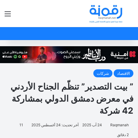
بحث عن
الق
الاقتصاد
شركات
” بيت التصدير” تنظّم الجناح الأردني
في معرض دمشق الدولي بمشاركة
42 شركة
Raqmanah
24 آب 2025
آخر تحديث: 24 أغسطس 2025
11
2 دقائق