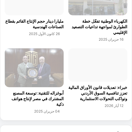
ت
ط
ع
ل
ز
ق
الكهرباء الوطنية تفعّل خطة
مليارا دينار حجم الإنتاج القائم بقطاع
ي
9
الطوارئ لمواجهة تداعيات التصعيد
الصناعات الهندسية
ز
م
الإقليمي
26 كانون الأول 2025
ك
ح
16 حزيران 2025
ف
ط
ا
ا
ء
ت
ة
خ
ق
ض
ط
ر
ا
ا
ع
ء
خبراء: تعديلات قانون الأوراق المالية
ا
ف
تعزز تنافسية السوق الأردني
أبوغزاله للتقنية: توسعة المصنع
ل
ي
وتواكب التحولات الاستثمارية
المشترك في مصر لإنتاج هواتف
ن
م
ذكية
12 أيار 2026
ق
ن
04 حزيران 2025
ل
ط
ق
ة