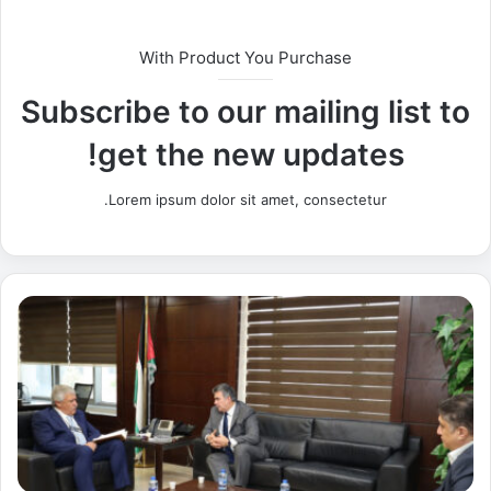
With Product You Purchase
Subscribe to our mailing list to
get the new updates!
Lorem ipsum dolor sit amet, consectetur.
ا
ل
ق
ط
ا
م
ي
ن