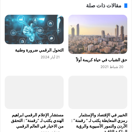
ق
مقالات ذات صلة
ا
ي
ت
و
د
د
ا
اً
خ
ج
ل
د
i
ي
O
د
التحول الرقمي ضرورة وطنية
S
ة
21 أيار 2024
حق الشباب في حياة كريمة أولاً
2
ع
20 شباط 2021
7
ل
ت
ى
ك
ا
ش
ل
ف
م
خ
س
ط
ت
ط
خ
الخبير في الإقتصاد والإستثمار
مستشار الإعلام الرقمي ابراهيم
"
د
رمزي المعايطة يكتب لـ ” رقمنة” :
الهندي يكتب لـ “رقمنة” : التحقق
أ
م
الأردن والنمور الأسيوية والرؤية
من الاخبار في العالم الرقمي
ب
ي
الملكية الثاقبة