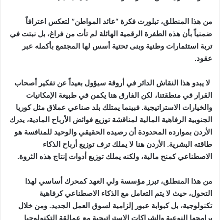
من هذا المنطلق، تبلورت فكرة “عائد المواطن” لتعكس اعترافاً
ضمنياً بأن هذه الطفرة الرقمية الهائلة لم تأت من فراغ، بل نبتت في
تربة استثمارات وطنية وبنى تحتية أسس لها المجتمع بأكمله عبر
عقود.
لا يبدو هذا النقاش الدائر في أروقة سيؤول بعيداً عن تفكير أصحاب
القرار في منطقتنا، لكن الفارق هنا يكمن في طبيعة الإمكانيات
والخيارات الاستراتيجية. فبينما يمتلك بلد صناعي عملاق مثل كوريا
الجنوبية الرفاهية المالية لمناقشة توزيع فوائض الأرباح المادية، يدرك
الأردن بموارده المحدودة أن رصيده الحقيقي والوحيد للمنافسة هو
طاقته البشرية. الأردن هنا لا يملك ترف توزيع أرباح الذكاء
الاصطناعي كمنح مالية، ولكنه يملك توزيع أدوات إنتاج هذه الثروة.
من هذا المنطلق، تبرز مؤسسة ولي العهد كمحرك أساسي لهذا
التحول، حيث لا يتم التعامل مع الذكاء الاصطناعي كرفاهية
تكنولوجية، بل كبوابة عبور إلزامية لسوق العمل الجديد. ومن خلال
برامجها النوعية والشراكات الاستراتيجية مع عمالقة التكنولوجيا