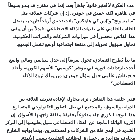
هذه الفكرة لا تُعتبر قانوناً جاهزاً بعد، إنما هي مقترح قد يبدو بسيطاً
في ظاهره لكنه عميق في جوهره. إذ إن شركات عملاقة مثل
“سامسونج” و”إس كي هاينكس” باتت تحقق أرباحاً تاريخية بفضل
الطلب العالمي على تقنيات الذكاء الاصطناعي، فبدلاً من أن يبقى
هذا الفائض محصوراً في ميزانيات الشركات والضرائب الحكومية،
تحاول سيؤول تحويله إلى منفعة اجتماعية أوسع تشمل الجميع.
ما بدأ كطرح اقتصادي، تحول سريعاً إلى جدل سياسي ومالي واسع
أحدث ارتدادات فورية في مؤشر “كوسبي” للأسهم الكورية، وأعاد
فتح نقاش عالمي حول سؤال جوهري: من يملك ثروة الذكاء
الاصطناعي؟
ففي خلفية هذا النقاش، نرى محاولة لإعادة تعريف العلاقة بين
الدولة، والسوق، والمجتمع في ظل التطور التكنولوجي المتسارع.
هذا التوجه الكوري جاء مدفوعاً بحقيقة مقلقة واجهتها الأسواق: إن
الثروة الهائلة الناتجة عن الذكاء الاصطناعي تميل بطبيعتها إلى التركز
الشديد في أيدي قلة من الشركات والمستثمرين، بينما يواجه الشارع
مخاوف متزايدة من خسارة الوظائف التقليدية بسبب الأتمتة.