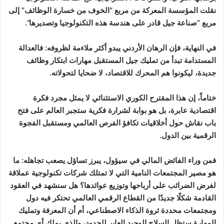
نقلت المؤسسة المعركة من مربع “الخوف من خسارة الوظائف” إلى
مربع “صناعة جيل قادر على هندسة هذه التكنولوجيا وتصديرها”.
في النهاية، فإن الرهان الأردني يبدو أكثر ملاءمة لظروفه: فالعدالة
المستدامة تبدأ من تمليك جيل المستقبل مهارات ابتكار وظائف
جديدة، ليكونوا هم المحرك للاقتصاد، لا ضحايا لتحولاته
.
ختاماً، إن هذا المقترح الكوري الاستثنائي لا يمثل مجرد فكرة
اقتصادية عابرة، بل هو بوابة لشرارة فكرية ستجبر العالم على فتح
باب نقاش حول أخلاقيات تكافؤ الفرص العالمي ومستقبل الفجوة
الرقمية بين الدول
.
فمن وراء الفائض المالي في سيؤول، يبرز تساؤل يصعب تجاهله: ما
هو مصير المجتمعات النامية التي لا تمتلك شركات تكنولوجية عملاقة
لفرض الضرائب على أرباحها وتوزيع عوائدها؟ هل سنشهد في العقود
القادمة شكلًا جديدًا من القطاع الرقمي العالمي تحتكر فيه دول
ومجتمعات محددة ثروة الذكاء الاصطناعي، أم أن المعرفة وتمليك
المهارة ستظل السلاح الوحيد العابر للحدود، والذي يملك أي مجتمع