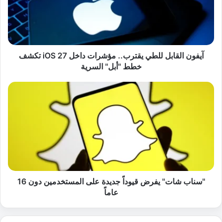
ن
ا
ل
ق
ا
ب
آيفون القابل للطي يقترب.. مؤشرات داخل iOS 27 تكشف
ل
خطط "أبل" السرية
ل
ل
"
ط
س
ي
ن
ي
ا
ق
ب
ت
ش
ر
ا
ب
ت
.
"
.
ي
"سناب شات" يفرض قيوداً جديدة على المستخدمين دون 16
م
ف
عاماً
ؤ
ر
ش
ض
ر