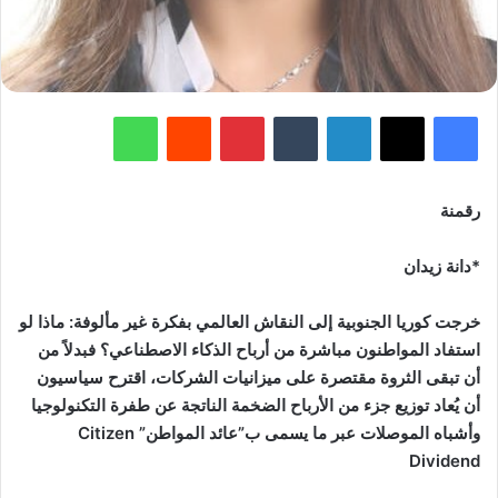
فيسبوك
‫X
لينكدإن
‏Tumblr
بينتيريست
‏Reddit
واتساب
رقمنة
*دانة زيدان
خرجت كوريا الجنوبية إلى النقاش العالمي بفكرة غير مألوفة: ماذا لو
استفاد المواطنون مباشرة من أرباح الذكاء الاصطناعي؟ فبدلاً من
أن تبقى الثروة مقتصرة على ميزانيات الشركات، اقترح سياسيون
أن يُعاد توزيع جزء من الأرباح الضخمة الناتجة عن طفرة التكنولوجيا
وأشباه الموصلات عبر ما يسمى ب”عائد المواطن
” Citizen
Dividen
d