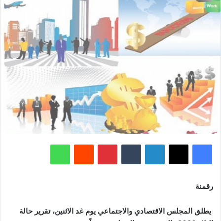
فيسبوك
‫X
لينكدإن
‏Tumblr
بينتيريست
‏Reddit
واتساب
رقمنة
يطلق المجلس الاقتصادي والاجتماعي يوم غد الاثنين، تقرير حالة