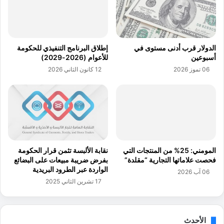
ب
ل
ي
ي
ة
ة
ل
ا
الدولار قرب أدنى مستوى في
إطلاق البرنامج التنفيذي للحكومة
ر
ل
أسبوعين
للأعوام (2026-2029)
س
ص
06 تموز 2026
12 كانون الثاني 2026
ا
ي
ئ
د
ل
ل
ا
ة
ل
2
م
0
ا
2
ج
1
المومني: 25% من المنتجات التي
نقابة الألبسة تثمن قرار الحكومة
س
ب
فحصت علاماتها التجارية “مقلدة”
بفرض ضريبة مبيعات على البضائع
ت
ا
الواردة عبر الطرود البريدية
06 آب 2026
ي
ل
17 تشرين الثاني 2025
ر
ج
ا
م
ع
الأحدث