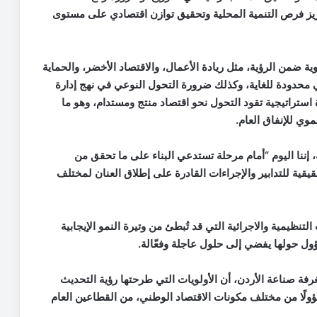
25 بالمئة، بما يسهم بتعزيز فرص التنمية المحلية وتحقيق توازن اقتصادي على مستوى
ة ضمن الرؤية، مثل ريادة الأعمال، والاقتصاد الأخضر، والحماية
لي محدودة للغاية، وكذلك ضرورة التحول النوعي في نهج إدارة
استراتيجية تقود التحول نحو اقتصاد منتج ومستدام، وهو ما
نموي للإنفاق العام
.
، إننا اليوم “أمام مرحلة تستدعي البناء على ما تحقق من
قية للتدابير والإجراءات القادرة على إطلاق العنان لمختلف
تنظيمية والاجرائية التي قد تُبطئ من وتيرة النمو الإيجابية
ول حولها يفضي إلى حلول عاجلة وفعّالة
.
رفة صناعة الأردن، أن الأولويات التي طرحتها رؤية التحديث
ؤولًا من مختلف مكونات الاقتصاد الوطني، من القطاعين العام