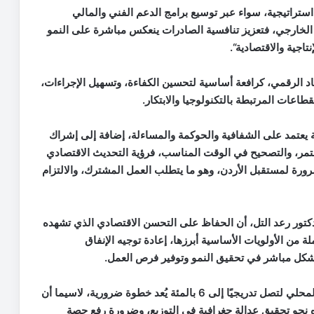
استراتيجية، سواء عبر توسيع برامج الدعم الفني والمالي
ج الخارجي، فتعزيز تنافسية الصادرات ينعكس مباشرة على النمو
تاجية والاقتصادية
“.
اد الرقمي، كرافعة أساسية لتحسين الكفاءة، وتسهيل الإجراءات،
اعات المرتبطة بالتكنولوجيا والابتكار
.
ية يعتمد على الشفافية والحوكمة والمساءلة، إضافة إلى إشراك
ستمر، والتصحيح في الوقت المناسب، فرؤية التحديث الاقتصادي
 ضرورة لمستقبل الأردن، وهو ما يتطلب العمل المشترك، والالتزام
لدكتور رعد التل، أن الحفاظ على التحسن الاقتصادي الذي تشهده
 من الأولويات الأساسية أبرزها، إعادة توجيه الإنفاق
بشكل مباشر في تحقيق النمو وتوفير فرص العمل
.
وأشار إلى أن رفع نسبة الإنفاق الرأسمالي إلى الناتج المحلي لتصل تدريجيًا إلى 6 بالمئة يُعد خطوة ضرورية، لاسيما أن
تجاه نحو تحقيق عدالة جغرافية في التوزيع، وضرورة رفع حصة