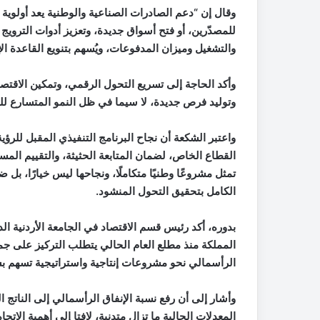
وقال إن “دعم الصادرات الصناعية والوطنية يعد أولوية 
للمصدّرين، أو فتح أسواق جديدة، وتعزيز أدوات التروي
والتشغيل وميزان المدفوعات، ويُسهم بتنويع القاعدة الإن
وأكد الحاجة إلى تسريع التحول الرقمي، وتمكين الاقتص
وتوليد فرص جديدة، لا سيما في ظل النمو المتسارع للقط
واعتبر الشكعة أن نجاح البرنامج التنفيذي المقبل للرؤ
القطاع الخاص، لضمان المتابعة الحثيثة، والتقييم الم
تمثل مشروعًا وطنيًا متكاملًا، ونجاحها ليس خيارًا، بل
الكامل بتحقيق التحول المنشود
.
بدوره، أكد رئيس قسم الاقتصاد في الجامعة الأردنية ا
المملكة منذ مطلع العام الحالي يتطلب التركيز على جملة
الرأسمالي نحو مشروعات إنتاجية واستراتيجية تسهم 
المعدلات الحالية ما تزال متدنية، لافتا إلى أهمية الا