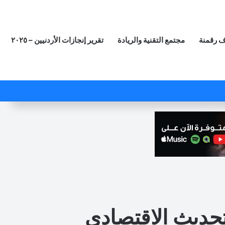
 رقمنة
مجتمع التقنية والريادة
تقرير إنجازات الأردنيين – ٢٠٢٥
‫X
فيسبوك
لينكدإن
‫YouTube
انستقرام
ملخص الموقع RSS
مقال عشوائي
لتحديث الاقتصادي