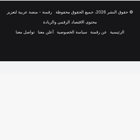
© حقوق النشر 2026، جميع الحقوق محفوظة
رقمنة - منصة عربية لتعزيز
محتوى الاقتصاد الرقمي والريادة
الرئيسية
عن رقمنة
سياسة الخصوصية
أعلن معنا
تواصل معنا
فيسبوك
‫X
لينكدإن
‫YouTube
انستقرام
ملخص
الموقع
RSS