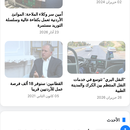
02 حزيران 2024
ل
ن
ب
ا
أمين سر وكلاء الملاحة: الموانئ
ا
ع
الأردنية تعمل بكفاءة عالية وسلسلة
ت
ي
التوريد مستمرة
ب
ي
23 آذار 2026
ر
س
ا
ت
ء
ق
ة
ط
ذ
ب
م
ا
ة
ل
ا
ا
“النقل البري” تتوسع في خدمات
ل
س
القطامين: سنوفر 18 ألف فرصة
النقل المنتظم بين الكرك والمدينة
عمل للأردنيين قريبا
ع
ت
الطبية
ق
ث
05 كانون الثاني 2021
26 حزيران 2026
ا
م
ر
ا
ر
الأحدث
ا
ت