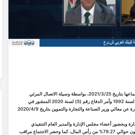
عقدت الهيئة العامة العادية لمساهمي البنك العربي اجتماعها بتاريخ 2021/3/25، بواسطة وسيلة الاتصال المرئي
والالكتروني، وذلك عملاً بأحكام قانون الدفاع رقم (13) لسنة 1992 وأمر الدفاع رقم (5) لسنة 2020 المنشور في
الجريدة الرسمية بتاريخ 2020/3/31 والإجراءات الصادرة عن معالي وزير الصناعة والتجارة والتموين بتاريخ 2020/4/9
ة وبحضور أعضاء مجلس الإدارة والمدير العام التنفيذي
ومساهمين يحملون أسهما «أصالة وإنابة ووكالة» يشكلون حوالي 79.27% من رأس المال، كما وحضر الاجتماع مراقب