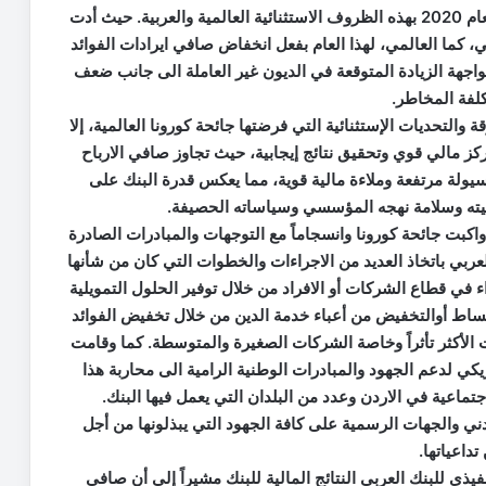
وبين المصري أن القطاع المصرفي العربي تأثر خلال العام 2020 بهذه الظروف الاستثنائية العالمية والعربية. حيث أدت
ي، كما العالمي، لهذا العام بفعل انخفاض صافي ايرادات الفوائد
جهة الزيادة المتوقعة في الديون غير العاملة الى جانب ضعف
لفة المخاطر.
التحديات الإستثنائية التي فرضتها جائحة كورونا العالمية، إلا
 مالي قوي وتحقيق نتائج إيجابية، حيث تجاوز صافي الارباح
سيولة مرتفعة وملاءة مالية قوية، مما يعكس قدرة البنك على
جيته وسلامة نهجه المؤسسي وسياساته الحصيفة.
اكبت جائحة كورونا وانسجاماً مع التوجهات والمبادرات الصادرة
لعربي باتخاذ العديد من الاجراءات والخطوات التي كان من شأنها
اء في قطاع الشركات أو الافراد من خلال توفير الحلول التمويلية
الاقساط أوالتخفيض من أعباء خدمة الدين من خلال تخفيض الفوائد
الأكثر تأثراً وخاصة الشركات الصغيرة والمتوسطة. كما وقامت
تبرع بمبلغ ٢٥ مليون دولار أمريكي لدعم الجهود والمبادرات الوطنية الرامية الى محاربة هذا
اجتماعية في الاردن وعدد من البلدان التي يعمل فيها البنك.
ني والجهات الرسمية على كافة الجهود التي يبذلونها من أجل
داعياتها.
يذي للبنك العربي النتائج المالية للبنك مشيراً إلى أن صافي