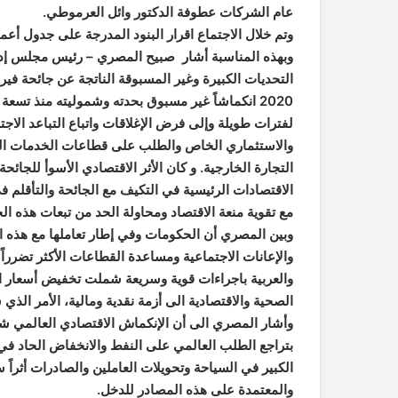
عام الشركات عطوفة الدكتور وائل العرموطي.
وتم خلال الاجتماع اقرار البنود المدرجة على جدول أعمال 
وبهذه المناسبة أشار صبيح المصري – رئيس مجلس إدارة
التحديات الكبيرة وغير المسبوقة الناتجة عن جائحة فير
2020 انكماشاً غير مسبوق بحدته وشموليته منذ تسعة 
لفترات طويلة وإلى فرض الإغلاقات واتباع التباعد الاجت
والاستثماري الخاص والطلب على قطاعات الخدمات الم
التجارة الخارجية. و كان الأثر الاقتصادي الأسوأ للجائ
الاقتصادات الرئيسية في التكيف مع الجائحة والتأقلم في 
مع تقوية منعة الاقتصاد ومحاولة الحد من تبعات هذه الج
وبين المصري أن الحكومات وفي إطار تعاملها مع هذه ا
والإعانات الاجتماعية ومساعدة القطاعات الأكثر تضرراً 
والعربية باجراءات قوية وسريعة شملت تخفيض أسعار ال
الصحية والاقتصادية الى أزمة نقدية ومالية، الأمر الذ
وأشار المصري الى أن الإنكماش الاقتصادي العالمي شم
الكبير في السياحة وتحويلات العاملين والصادرات أثراً 
والمعتمدة على هذه المصادر للدخل.