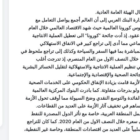
الهيئة العامة العادية.
 البنك العربي إلى أن العالم أجمع يواصل التعامل مع
وس كورونا العالمية حيث شهد الاقتصاد العالمي خلال العام
عقود. إذ أدت جائحة “كورونا” الى تعطيل العملية الانتاجية
ماعي مما أدى إلى تراجع كبير في الانفاق الاستهلاكي
باشرة بما فيها السفر والسياحة وكذلك إلى تراجع ملحوظ في
حة خلال النصف الاول من العام المنصرم، إذ تدرجت أغلب
تنظيم العملية الانتاجية والاستهلاكية لتقليل الخسائر البشرية
ائحة الصحية والإقتصادية والإجتماعية.
لأزمة قامت بزيادة الإنفاق الحكومي على الخدمات الصحية
ولو بدرجات متفاوتة. كما بادرت البنوك المركزية العالمية
فائدة والتوسع النقدي وضخ السيولة مما أوقف تحول الأزمة
ي ساهم في تخفيف آثار الأزمة على العديد من القطاعات.
ل المنطقة العربية، خاصة مع تأثر الدول المصدرة للنفط
بتراجع الطلب العالمي على النفط والانخفاض الحاد في سعره خلال النصف الاول من العام 2020. كما كان للتراجع
سلبياً على العديد من اقتصادات المنطقة، وخاصة غير النفطية،