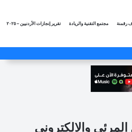
 رقمنة
مجتمع التقنية والريادة
تقرير إنجازات الأردنيين – ٢٠٢٥
‫X
فيسبوك
لينكدإن
‫YouTube
انستقرام
ملخص الموقع RSS
مقال عشوائي
 المرئي والالكتروني