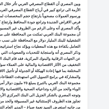
الأزمة الى تراجع كبير في أرباح القطاع المصرفي العرب
ورسوم العمولات مصحوباً بارتفاع حجم المخصصات لموا
فرص الاقراض الجديدة وتراجع جودة المحافظ وارتفاع ك
وأكد المصري أنه وعلى الرغم من الظروف غير المسبوقة و
أن مجموعة البنك العربي تمكنت من المحافظة على مركز
التشغيلية للبنك المليار دولار مع المحافظة على نسب 
التعامل بكفاءة مع هذه المعطيات ويؤكد نجاح استراتي
وذكر المصري أنه واستجابة للتحديات والصعوبات التي و
عن الجهات الرقابية والبنوك المركزية، فقد قام البنك ا
التخفيف من الآثار الاقتصادية والمالية على العملاء سو
المختلفة بما فيها إعادة الهيكلة أو الجدولة أو تأجيل 
والمشاركة في برامج التمويل التي استهدفت القطاعات 
مجموعة البنك العربي بال
الوباء والحد من آثاره وتداعياته الصحية والاقتصادية وال
وتوجه المصري بالشكر الجزيل الى البنك المركزي الأرد
تجاوز هذه الظروف الإستثنائية غير المسبوقة والحد من ت
من جانبه استعرض السيد نعمة صباغ – المدير العام التنف