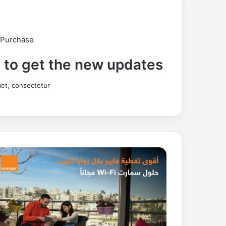
 Purchase
t to get the new updates!
et, consectetur.
إ
ن
ت
ر
ن
ت
أ