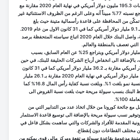
أرباح مجموعة البنك العربي بلغ بعد الضرائب والمخصصات 195.3 مليون دولار أمريكي في نهاية العام 2020 مقارنة مع
846.5 مليون دولار أميركي في نهاية العام 2019 وبتراجع نسبته 77% مبيناً أنه وعلى الرغم من الظروف الاستثنائية غير
ك تمكّن من المحافظة على قاعدة رأسمالية متينة حيث بلغ
إجمالي حقوق الملكية 9.4 مليار دولار أمريكي مقارنة بـ 9.1 مليار دولار أمريكي كما في 31 كانون الاول من عام 2019.
وأشار الصباغ الى أنه نظراً للظروف الاقتصادية العالمية، واصل البنك خلال العام 2020 اتباع سياسته المتحفظة برصد
التي تعصف بالمنطقة والعالم.
وبين الصباغ أن صافي الأرباح التشغيلية للبنك بلغ 1.01 مليار دولار أمريكي وبتراجع 25% عن العام السابق، بسبب
بالإضافة الى انخفاض أرباح الشركات الحليفة للبنك، في حين
نمت ودائع العملاء بنسبة 7% لتصل الى 38.7 مليار دولار أمريكي مقارنة بـ 36.2 مليار دولار أمريكي كما في 31 كانون
الاول من عام 2019، و بلغت التسهيلات الإئتمانية 26.5 مليار دولار أمريكي في نهاية العام 2020 مقارنة بـ 26.1 مليار
دولار أمريكي كما في 31 كانون الاول من عام 2019 وبنسبة نمو بلغت 1%. وبلغت نسبة كفاية رأس المال 16.8% كما
202، بالإضافة الى احتفاظ البنك بنسب سيولة مريحة حيث بلغت نسبة القروض الى
 مع جائحة كورونا من خلال اتخاذ عدد من التدابير التي من
توفير نسب سيولة مريحة بالإضافة الى توسيع قاعدة الاستثمار
ترونية المقدمة للأفراد والشركات والتي ساهمت بشكل فاعل في
 من مختلف القطاعات دون إنقطاع.
 متينة مدعومة بقاعدة سيولة مرتفعة ومركز مالي قوي يمكنه من