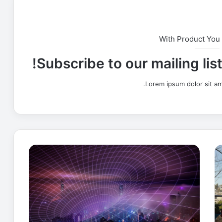
With Product You
Subscribe to our mailing lis
Lorem ipsum dolor sit am
ا
ل
ا
س
ت
ح
و